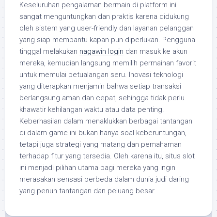
Keseluruhan pengalaman bermain di platform ini
sangat menguntungkan dan praktis karena didukung
oleh sistem yang user-friendly dan layanan pelanggan
yang siap membantu kapan pun diperlukan. Pengguna
tinggal melakukan
nagawin login
dan masuk ke akun
mereka, kemudian langsung memilih permainan favorit
untuk memulai petualangan seru. Inovasi teknologi
yang diterapkan menjamin bahwa setiap transaksi
berlangsung aman dan cepat, sehingga tidak perlu
khawatir kehilangan waktu atau data penting.
Keberhasilan dalam menaklukkan berbagai tantangan
di dalam game ini bukan hanya soal keberuntungan,
tetapi juga strategi yang matang dan pemahaman
terhadap fitur yang tersedia. Oleh karena itu, situs slot
ini menjadi pilihan utama bagi mereka yang ingin
merasakan sensasi berbeda dalam dunia judi daring
yang penuh tantangan dan peluang besar.