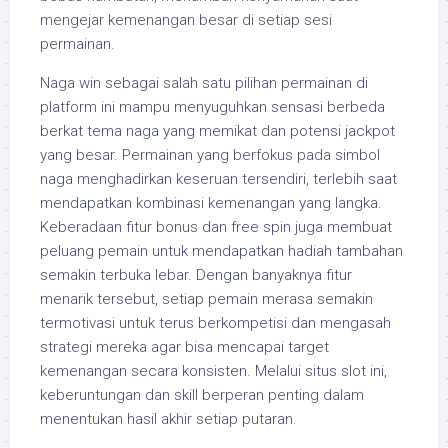
mengejar kemenangan besar di setiap sesi
permainan.
Naga win sebagai salah satu pilihan permainan di
platform ini mampu menyuguhkan sensasi berbeda
berkat tema naga yang memikat dan potensi jackpot
yang besar. Permainan yang berfokus pada simbol
naga menghadirkan keseruan tersendiri, terlebih saat
mendapatkan kombinasi kemenangan yang langka.
Keberadaan fitur bonus dan free spin juga membuat
peluang pemain untuk mendapatkan hadiah tambahan
semakin terbuka lebar. Dengan banyaknya fitur
menarik tersebut, setiap pemain merasa semakin
termotivasi untuk terus berkompetisi dan mengasah
strategi mereka agar bisa mencapai target
kemenangan secara konsisten. Melalui situs slot ini,
keberuntungan dan skill berperan penting dalam
menentukan hasil akhir setiap putaran.