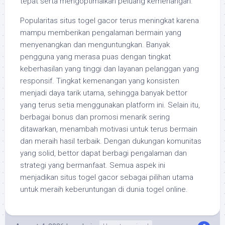
tepat serta mengoptimalkan peluang kemenangan.
Popularitas situs togel gacor terus meningkat karena
mampu memberikan pengalaman bermain yang
menyenangkan dan menguntungkan. Banyak
pengguna yang merasa puas dengan tingkat
keberhasilan yang tinggi dan layanan pelanggan yang
responsif. Tingkat kemenangan yang konsisten
menjadi daya tarik utama, sehingga banyak bettor
yang terus setia menggunakan platform ini. Selain itu,
berbagai bonus dan promosi menarik sering
ditawarkan, menambah motivasi untuk terus bermain
dan meraih hasil terbaik. Dengan dukungan komunitas
yang solid, bettor dapat berbagi pengalaman dan
strategi yang bermanfaat. Semua aspek ini
menjadikan situs togel gacor sebagai pilihan utama
untuk meraih keberuntungan di dunia togel online.