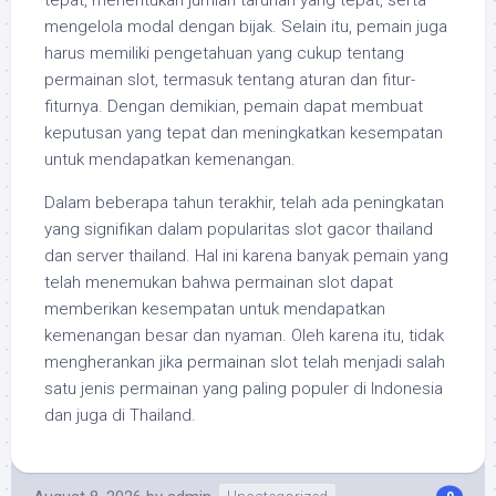
tepat, menentukan jumlah taruhan yang tepat, serta
mengelola modal dengan bijak. Selain itu, pemain juga
harus memiliki pengetahuan yang cukup tentang
permainan slot, termasuk tentang aturan dan fitur-
fiturnya. Dengan demikian, pemain dapat membuat
keputusan yang tepat dan meningkatkan kesempatan
untuk mendapatkan kemenangan.
Dalam beberapa tahun terakhir, telah ada peningkatan
yang signifikan dalam popularitas slot gacor thailand
dan server thailand. Hal ini karena banyak pemain yang
telah menemukan bahwa permainan slot dapat
memberikan kesempatan untuk mendapatkan
kemenangan besar dan nyaman. Oleh karena itu, tidak
mengherankan jika permainan slot telah menjadi salah
satu jenis permainan yang paling populer di Indonesia
dan juga di Thailand.