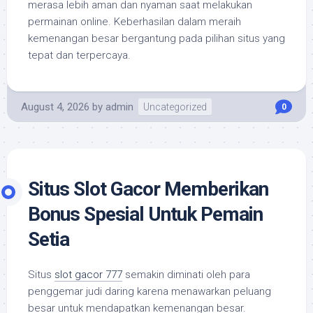
merasa lebih aman dan nyaman saat melakukan
permainan online. Keberhasilan dalam meraih
kemenangan besar bergantung pada pilihan situs yang
tepat dan terpercaya.
August 4, 2026
by
admin
Uncategorized
0
Situs Slot Gacor Memberikan
Bonus Spesial Untuk Pemain
Setia
Situs
slot gacor 777
semakin diminati oleh para
penggemar judi daring karena menawarkan peluang
besar untuk mendapatkan kemenangan besar.