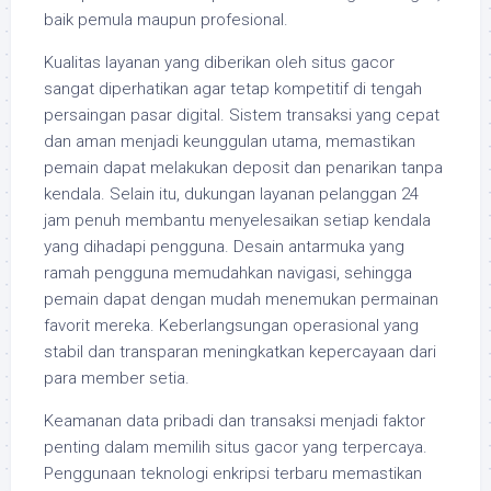
baik pemula maupun profesional.
Kualitas layanan yang diberikan oleh situs gacor
sangat diperhatikan agar tetap kompetitif di tengah
persaingan pasar digital. Sistem transaksi yang cepat
dan aman menjadi keunggulan utama, memastikan
pemain dapat melakukan deposit dan penarikan tanpa
kendala. Selain itu, dukungan layanan pelanggan 24
jam penuh membantu menyelesaikan setiap kendala
yang dihadapi pengguna. Desain antarmuka yang
ramah pengguna memudahkan navigasi, sehingga
pemain dapat dengan mudah menemukan permainan
favorit mereka. Keberlangsungan operasional yang
stabil dan transparan meningkatkan kepercayaan dari
para member setia.
Keamanan data pribadi dan transaksi menjadi faktor
penting dalam memilih situs gacor yang terpercaya.
Penggunaan teknologi enkripsi terbaru memastikan