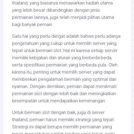
thailand, yang biasanya menawarkan hadiah utama
yang lebih besar dibandingkan dengan jenis
permainan lainnya, juga telah menjadi pilihan utama
bagi banyak pemain.
Satu hal yang perlu diingat adalah bahwa perlu adanya
pengetahuan yang cukup untuk memilih server yang
tepat untuk bermain slot. Hal ini karena setiap server
memiliki kebijakan dan aturan yang berbeda-beda,
serta spesifikasi permainan yang berbeda pula. Oleh
karena itu, penting untuk memilih server yang dapat
memberikan pengalaman bermain yang optimal dan
nyaman. Dengan demikian, pemain dapat menikmati
permainan slot dengan lebih baik dan meningkatkan
kesempatan untuk mendapatkan kemenangan.
Untuk bermain slot dengan baik, juga di server
thailand, pemain harus memiliki strategi yang tepat.
Strategi ini dapat berupa memilih permainan yang