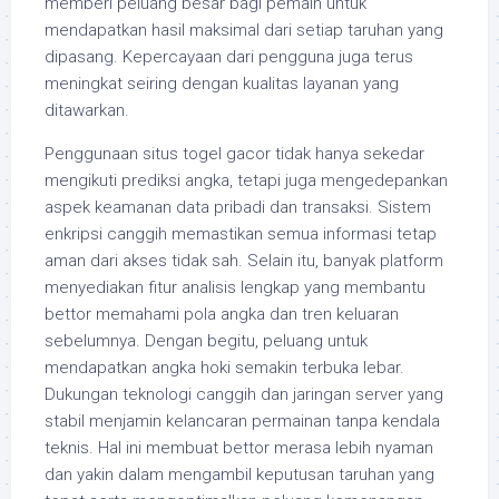
memberi peluang besar bagi pemain untuk
mendapatkan hasil maksimal dari setiap taruhan yang
dipasang. Kepercayaan dari pengguna juga terus
meningkat seiring dengan kualitas layanan yang
ditawarkan.
Penggunaan situs togel gacor tidak hanya sekedar
mengikuti prediksi angka, tetapi juga mengedepankan
aspek keamanan data pribadi dan transaksi. Sistem
enkripsi canggih memastikan semua informasi tetap
aman dari akses tidak sah. Selain itu, banyak platform
menyediakan fitur analisis lengkap yang membantu
bettor memahami pola angka dan tren keluaran
sebelumnya. Dengan begitu, peluang untuk
mendapatkan angka hoki semakin terbuka lebar.
Dukungan teknologi canggih dan jaringan server yang
stabil menjamin kelancaran permainan tanpa kendala
teknis. Hal ini membuat bettor merasa lebih nyaman
dan yakin dalam mengambil keputusan taruhan yang