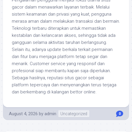
Pengalaman pengguna menjadi fokus utama situs
gacor dalam menawarkan layanan terbaik. Melalui
sistem keamanan dan privasi yang kuat, pengguna
merasa aman dalam melakukan transaksi dan bermain.
Teknologi terbaru diterapkan untuk memastikan
kestabilan dan kelancaran akses, sehingga tidak ada
gangguan selama aktivitas taruhan berlangsung.
Selain itu, adanya update berkala terkait permainan
dan fitur baru menjaga platform tetap segar dan
menarik. Customer service yang responsif dan
profesional siap membantu kapan saja diperlukan.
Sebagai hasilnya, reputasi situs gacor sebagai
platform tepercaya dan menyenangkan terus terjaga
dan berkembang di kalangan bettor online.
August 4, 2026
by
admin
Uncategorized
0