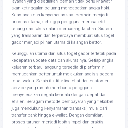
layanan yang disediakan, pemain tidak perlu khawatir
akan ketinggalan peluang mendapatkan angka hoki.
Keamanan dan kenyamanan saat bermain menjadi
prioritas utama, sehingga pengguna merasa lebih
tenang dan fokus dalam memasang taruhan. Sistem
yang transparan dan terpercaya membuat situs togel
gacor menjadi pilihan utama di kalangan bettor.
Keunggulan utama dari situs togel gacor terletak pada
kecepatan update data dan akurasinya. Setiap angka
keluaran terbaru langsung tersedia di platform ini,
memudahkan bettor untuk melakukan analisis secara
tepat waktu. Selain itu, fitur live chat dan customer
service yang ramah membantu pengguna
menyelesaikan segala kendala dengan cepat dan
efisien. Beragam metode pembayaran yang fleksibel
juga mendukung kenyamanan transaksi, mulai dari
transfer bank hingga e-wallet. Dengan demikian,
proses taruhan menjadi lebih simpel dan praktis,