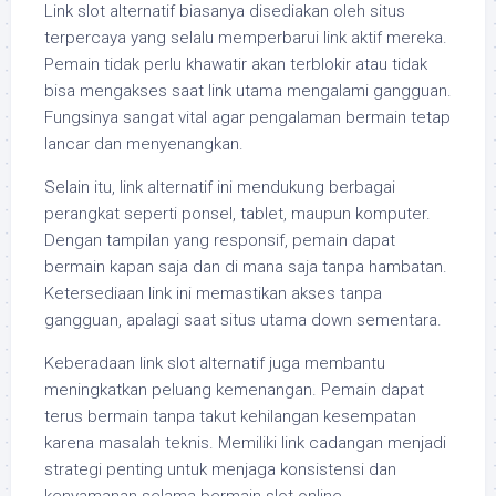
Link slot alternatif biasanya disediakan oleh situs
terpercaya yang selalu memperbarui link aktif mereka.
Pemain tidak perlu khawatir akan terblokir atau tidak
bisa mengakses saat link utama mengalami gangguan.
Fungsinya sangat vital agar pengalaman bermain tetap
lancar dan menyenangkan.
Selain itu, link alternatif ini mendukung berbagai
perangkat seperti ponsel, tablet, maupun komputer.
Dengan tampilan yang responsif, pemain dapat
bermain kapan saja dan di mana saja tanpa hambatan.
Ketersediaan link ini memastikan akses tanpa
gangguan, apalagi saat situs utama down sementara.
Keberadaan link slot alternatif juga membantu
meningkatkan peluang kemenangan. Pemain dapat
terus bermain tanpa takut kehilangan kesempatan
karena masalah teknis. Memiliki link cadangan menjadi
strategi penting untuk menjaga konsistensi dan