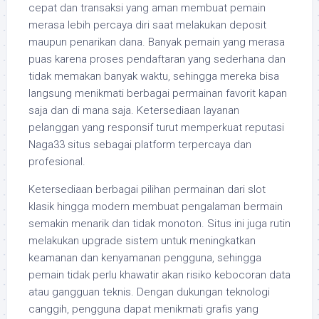
cepat dan transaksi yang aman membuat pemain
merasa lebih percaya diri saat melakukan deposit
maupun penarikan dana. Banyak pemain yang merasa
puas karena proses pendaftaran yang sederhana dan
tidak memakan banyak waktu, sehingga mereka bisa
langsung menikmati berbagai permainan favorit kapan
saja dan di mana saja. Ketersediaan layanan
pelanggan yang responsif turut memperkuat reputasi
Naga33 situs sebagai platform terpercaya dan
profesional.
Ketersediaan berbagai pilihan permainan dari slot
klasik hingga modern membuat pengalaman bermain
semakin menarik dan tidak monoton. Situs ini juga rutin
melakukan upgrade sistem untuk meningkatkan
keamanan dan kenyamanan pengguna, sehingga
pemain tidak perlu khawatir akan risiko kebocoran data
atau gangguan teknis. Dengan dukungan teknologi
canggih, pengguna dapat menikmati grafis yang