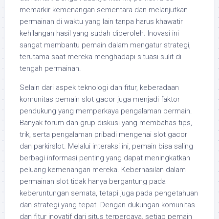
memarkir kemenangan sementara dan melanjutkan
permainan di waktu yang lain tanpa harus khawatir
kehilangan hasil yang sudah diperoleh. Inovasi ini
sangat membantu pemain dalam mengatur strategi,
terutama saat mereka menghadapi situasi sulit di
tengah permainan.
Selain dari aspek teknologi dan fitur, keberadaan
komunitas pemain slot gacor juga menjadi faktor
pendukung yang memperkaya pengalaman bermain.
Banyak forum dan grup diskusi yang membahas tips,
trik, serta pengalaman pribadi mengenai slot gacor
dan parkirslot. Melalui interaksi ini, pemain bisa saling
berbagi informasi penting yang dapat meningkatkan
peluang kemenangan mereka. Keberhasilan dalam
permainan slot tidak hanya bergantung pada
keberuntungan semata, tetapi juga pada pengetahuan
dan strategi yang tepat. Dengan dukungan komunitas
dan fitur inovatif dari situs terpercaya, setiap pemain