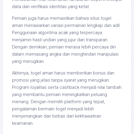
data dan verifikasi identitas yang ketat.
Pemain juga harus memastikan bahwa situs togel
aman menawarkan variasi permainan lengkap dan adil.
Penggunaan algoritma acak yang terpercaya
menjamin hasil undian yang jujur dan transparan.
Dengan demikian, pemain merasa lebih percaya diri
dalam memasang angka dan menghindari manipulasi
yang merugikan.
Akhirnya, togel aman harus memberikan bonus dan
promosi yang jelas tanpa syarat yang merugikan.
Program loyalitas serta cashback menjadi nilai tambah
yang membantu pemain meningkatkan peluang
menang. Dengan memilih platform yang tepat,
pengalaman bermain togel menjadi lebih
menyenangkan dan bebas dari kekhawatiran
keamanan.