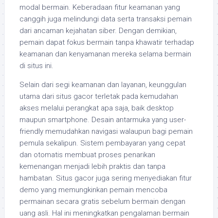
modal bermain. Keberadaan fitur keamanan yang
canggih juga melindungi data serta transaksi pemain
dari ancaman kejahatan siber. Dengan demikian,
pemain dapat fokus bermain tanpa khawatir terhadap
keamanan dan kenyamanan mereka selama bermain
di situs ini.
Selain dari segi keamanan dan layanan, keunggulan
utama dari situs gacor terletak pada kemudahan
akses melalui perangkat apa saja, baik desktop
maupun smartphone. Desain antarmuka yang user-
friendly memudahkan navigasi walaupun bagi pemain
pemula sekalipun. Sistem pembayaran yang cepat
dan otomatis membuat proses penarikan
kemenangan menjadi lebih praktis dan tanpa
hambatan. Situs gacor juga sering menyediakan fitur
demo yang memungkinkan pemain mencoba
permainan secara gratis sebelum bermain dengan
uang asli. Hal ini meningkatkan pengalaman bermain