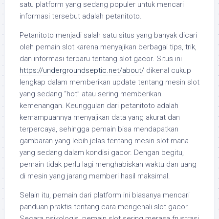
satu platform yang sedang populer untuk mencari
informasi tersebut adalah petanitoto.
Petanitoto menjadi salah satu situs yang banyak dicari
oleh pemain slot karena menyajikan berbagai tips, trik,
dan informasi terbaru tentang slot gacor. Situs ini
https://undergroundseptic.net/about/
dikenal cukup
lengkap dalam memberikan update tentang mesin slot
yang sedang “hot” atau sering memberikan
kemenangan. Keunggulan dari petanitoto adalah
kemampuannya menyajikan data yang akurat dan
terpercaya, sehingga pemain bisa mendapatkan
gambaran yang lebih jelas tentang mesin slot mana
yang sedang dalam kondisi gacor. Dengan begitu,
pemain tidak perlu lagi menghabiskan waktu dan uang
di mesin yang jarang memberi hasil maksimal.
Selain itu, pemain dari platform ini biasanya mencari
panduan praktis tentang cara mengenali slot gacor.
Secara psikologis, pemain slot sering merasa frustrasi