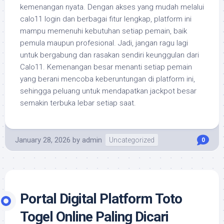
kemenangan nyata. Dengan akses yang mudah melalui
calo11 login dan berbagai fitur lengkap, platform ini
mampu memenuhi kebutuhan setiap pemain, baik
pemula maupun profesional. Jadi, jangan ragu lagi
untuk bergabung dan rasakan sendiri keunggulan dari
Calo11. Kemenangan besar menanti setiap pemain
yang berani mencoba keberuntungan di platform ini,
sehingga peluang untuk mendapatkan jackpot besar
semakin terbuka lebar setiap saat.
January 28, 2026
by
admin
Uncategorized
0
Portal Digital Platform Toto
Togel Online Paling Dicari