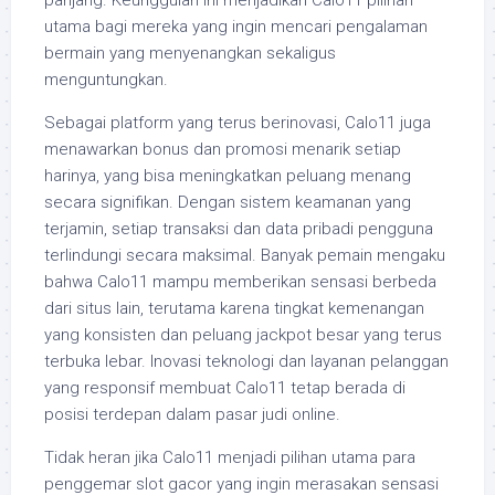
panjang. Keunggulan ini menjadikan Calo11 pilihan
utama bagi mereka yang ingin mencari pengalaman
bermain yang menyenangkan sekaligus
menguntungkan.
Sebagai platform yang terus berinovasi, Calo11 juga
menawarkan bonus dan promosi menarik setiap
harinya, yang bisa meningkatkan peluang menang
secara signifikan. Dengan sistem keamanan yang
terjamin, setiap transaksi dan data pribadi pengguna
terlindungi secara maksimal. Banyak pemain mengaku
bahwa Calo11 mampu memberikan sensasi berbeda
dari situs lain, terutama karena tingkat kemenangan
yang konsisten dan peluang jackpot besar yang terus
terbuka lebar. Inovasi teknologi dan layanan pelanggan
yang responsif membuat Calo11 tetap berada di
posisi terdepan dalam pasar judi online.
Tidak heran jika Calo11 menjadi pilihan utama para
penggemar slot gacor yang ingin merasakan sensasi