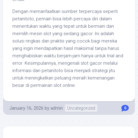
Dengan memanfaatkan sumber terpercaya seperti
petanitoto, pemain bisa lebih percaya diri dalam
menentukan waktu yang tepat untuk bermain dan
memilih mesin slot yang sedang gacor. Ini adalah
solusi ringkas dan praktis yang cocok bagi mereka
yang ingin mendapatkan hasil maksimal tanpa harus
menghabiskan waktu berjam-jam hanya untuk trial and
error. Kesimpulannya, mengenali slot gacor melalui
informasi dari petanitoto bisa menjadi strategi jitu
untuk meningkatkan peluang meraih kemenangan
besar di permainan slot online.
January 16, 2026
by
admin
Uncategorized
0