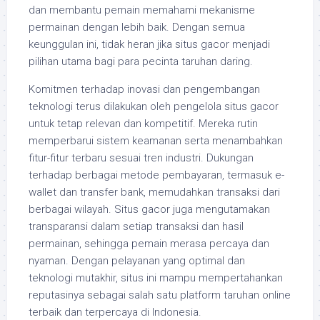
dan membantu pemain memahami mekanisme
permainan dengan lebih baik. Dengan semua
keunggulan ini, tidak heran jika situs gacor menjadi
pilihan utama bagi para pecinta taruhan daring.
Komitmen terhadap inovasi dan pengembangan
teknologi terus dilakukan oleh pengelola situs gacor
untuk tetap relevan dan kompetitif. Mereka rutin
memperbarui sistem keamanan serta menambahkan
fitur-fitur terbaru sesuai tren industri. Dukungan
terhadap berbagai metode pembayaran, termasuk e-
wallet dan transfer bank, memudahkan transaksi dari
berbagai wilayah. Situs gacor juga mengutamakan
transparansi dalam setiap transaksi dan hasil
permainan, sehingga pemain merasa percaya dan
nyaman. Dengan pelayanan yang optimal dan
teknologi mutakhir, situs ini mampu mempertahankan
reputasinya sebagai salah satu platform taruhan online
terbaik dan terpercaya di Indonesia.