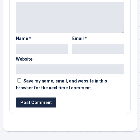
Name
*
Email
*
Website
Save my name, email, and website in this
browser for the next time I comment.