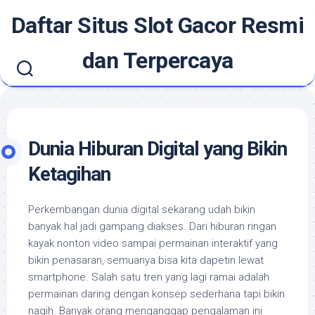
Skip
Daftar Situs Slot Gacor Resmi
to
content
dan Terpercaya
Dunia Hiburan Digital yang Bikin
Ketagihan
Perkembangan dunia digital sekarang udah bikin
banyak hal jadi gampang diakses. Dari hiburan ringan
kayak nonton video sampai permainan interaktif yang
bikin penasaran, semuanya bisa kita dapetin lewat
smartphone. Salah satu tren yang lagi ramai adalah
permainan daring dengan konsep sederhana tapi bikin
nagih. Banyak orang menganggap pengalaman ini