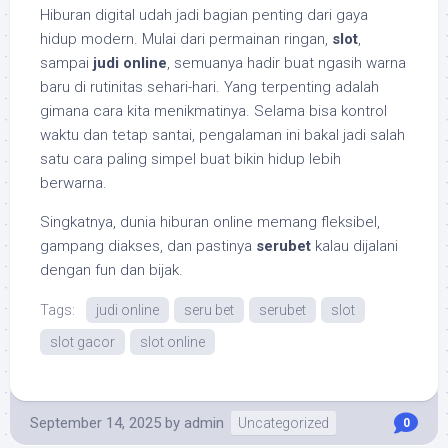
Hiburan digital udah jadi bagian penting dari gaya
hidup modern. Mulai dari permainan ringan,
slot
,
sampai
judi online
, semuanya hadir buat ngasih warna
baru di rutinitas sehari-hari. Yang terpenting adalah
gimana cara kita menikmatinya. Selama bisa kontrol
waktu dan tetap santai, pengalaman ini bakal jadi salah
satu cara paling simpel buat bikin hidup lebih
berwarna.
Singkatnya, dunia hiburan online memang fleksibel,
gampang diakses, dan pastinya
serubet
kalau dijalani
dengan fun dan bijak.
Tags:
judi online
seru bet
serubet
slot
slot gacor
slot online
September 14, 2025
by
admin
Uncategorized
0