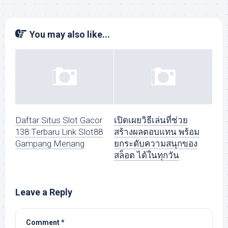
You may also like...
Daftar Situs Slot Gacor
เปิดเผยวิธีเล่นที่ช่วย
138 Terbaru Link Slot88
สร้างผลตอบแทน พร้อม
Gampang Menang
ยกระดับความสนุกของ
สล็อต ได้ในทุกวัน
Leave a Reply
Comment
*