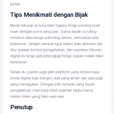
betah.
Tips Menikmati dengan Bijak
Meski hiburan ini bisa bikin happy, tetap penting buat
main dengan porsi yang pas. Sama kayak scrolling
medsos atau binge watching series, semuanya ada
batasnya. Jangan sampai lupa waktu atau aktivitas lain.
Atur jadwal, kontrol pengeluaran, dan pastikan hiburan
digital ini tetap jadi pelengkap hidup, bukan malah bikin
keteteran.
Selain itu, pastiin juga pilih platform yang terpercaya.
Dunia digital luas banget, ada yang aman dan ada juga
yang meragukan. Dengan pilih tempat yang tepat,
pengalaman main bisa lebih nyaman tanpa harus
mikirin risiko yang bikin was-was.
Penutup