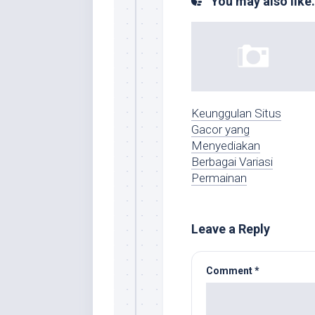
You may also like.
Keunggulan Situs
Gacor yang
Menyediakan
Berbagai Variasi
Permainan
Leave a Reply
Comment
*