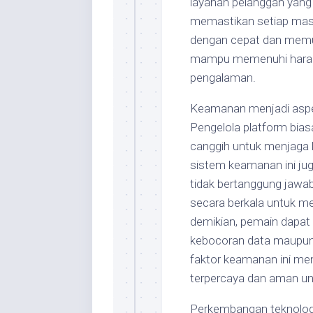
layanan pelanggan yang 
memastikan setiap masa
dengan cepat dan memua
mampu memenuhi harapan
pengalaman.
Keamanan menjadi aspek 
Pengelola platform bia
canggih untuk menjaga ke
sistem keamanan ini jug
tidak bertanggung jawab
secara berkala untuk me
demikian, pemain dapat 
kebocoran data maupun 
faktor keamanan ini men
terpercaya dan aman u
Perkembangan teknologi