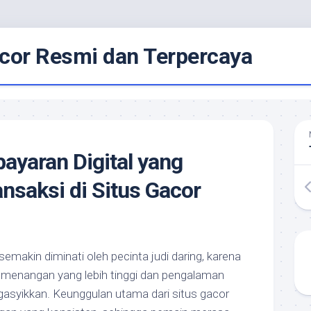
acor Resmi dan Terpercaya
ayaran Digital yang
saksi di Situs Gacor
 semakin diminati oleh pecinta judi daring, karena
menangan yang lebih tinggi dan pengalaman
gasyikkan. Keunggulan utama dari situs gacor