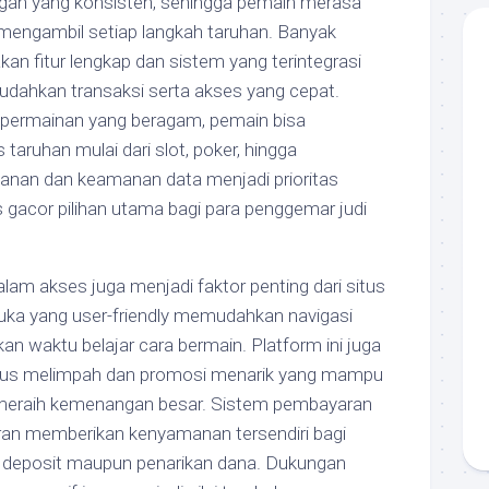
gan yang konsisten, sehingga pemain merasa
m mengambil setiap langkah taruhan. Banyak
an fitur lengkap dan sistem yang terintegrasi
dahkan transaksi serta akses yang cepat.
n permainan yang beragam, pemain bisa
 taruhan mulai dari slot, poker, hingga
yanan dan keamanan data menjadi prioritas
 gacor pilihan utama bagi para penggemar judi
alam akses juga menjadi faktor penting dari situs
uka yang user-friendly memudahkan navigasi
n waktu belajar cara bermain. Platform ini juga
us melimpah dan promosi menarik yang mampu
meraih kemenangan besar. Sistem pembayaran
ran memberikan kenyamanan tersendiri bagi
 deposit maupun penarikan dana. Dukungan