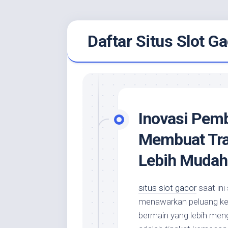
Skip
Daftar Situs Slot G
to
content
Inovasi Pemb
Membuat Tran
Lebih Mudah
situs slot gacor
saat ini
menawarkan peluang ke
bermain yang lebih men