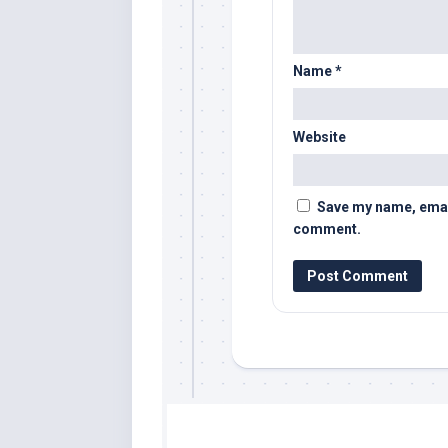
Name
*
Website
Save my name, email,
comment.