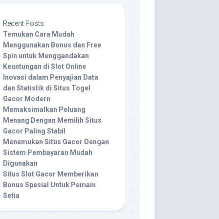
Recent Posts
Temukan Cara Mudah
Menggunakan Bonus dan Free
Spin untuk Menggandakan
Keuntungan di Slot Online
Inovasi dalam Penyajian Data
dan Statistik di Situs Togel
Gacor Modern
Memaksimalkan Peluang
Menang Dengan Memilih Situs
Gacor Paling Stabil
Menemukan Situs Gacor Dengan
Sistem Pembayaran Mudah
Digunakan
Situs Slot Gacor Memberikan
Bonus Spesial Untuk Pemain
Setia