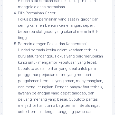
Hindari sifat serakah dan selalu disiplin dalam
mengelola dana permainan.
Pilih Permainan Gacor
Fokus pada permainan yang saat ini gacor dan
sering kali memberikan kemenangan, seperti
beberapa slot gacor yang dikenal memiliki RTP
tinggi.
Bermain dengan Fokus dan Konsentrasi
Hindari bermain ketika dalam keadaan terburu-
buru atau terganggu. Fokus yang baik merupakan
kunci untuk mengambil keputusan yang tepat.
Cuputoto adalah pilihan yang ideal untuk para
penggemar perjudian online yang mencari
pengalaman bermain yang aman, menyenangkan,
dan menguntungkan. Dengan banyak fitur terbaik,
layanan pelanggan yang cepat tanggap, dan
peluang menang yang besar, Cuputoto pantas
menjadi pilihan utama bagi pemain. Selalu ingat
untuk bermain dengan tanggung jawab dan