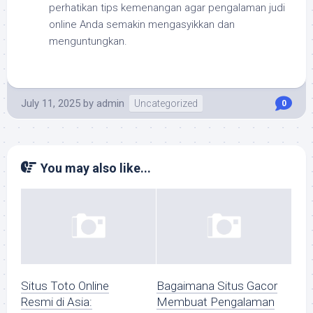
perhatikan tips kemenangan agar pengalaman judi
online Anda semakin mengasyikkan dan
menguntungkan.
July 11, 2025
by
admin
Uncategorized
0
You may also like...
Situs Toto Online
Bagaimana Situs Gacor
Resmi di Asia:
Membuat Pengalaman