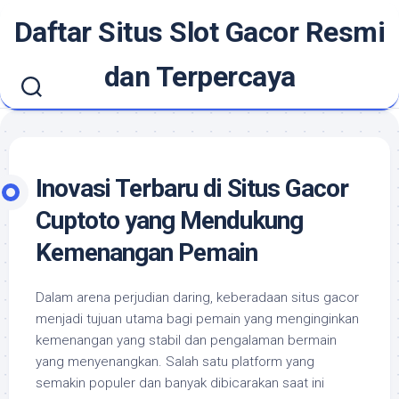
Skip
Daftar Situs Slot Gacor Resmi
to
content
dan Terpercaya
Inovasi Terbaru di Situs Gacor
Cuptoto yang Mendukung
Kemenangan Pemain
Dalam arena perjudian daring, keberadaan situs gacor
menjadi tujuan utama bagi pemain yang menginginkan
kemenangan yang stabil dan pengalaman bermain
yang menyenangkan. Salah satu platform yang
semakin populer dan banyak dibicarakan saat ini