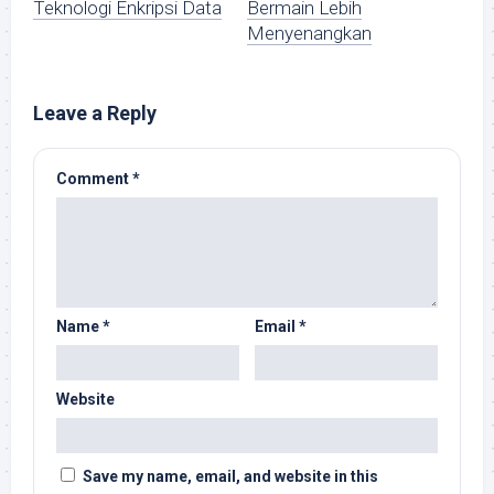
Teknologi Enkripsi Data
Bermain Lebih
Menyenangkan
Leave a Reply
Comment
*
Name
*
Email
*
Website
Save my name, email, and website in this