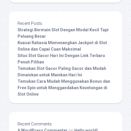
Recent Posts
Strategi Bermain Slot Dengan Modal Kecil Tapi
Peluang Besar
Kuasai Rahasia Memenangkan Jackpot di Slot
Online dan Capai Cuan Maksimal
Situs Slot Gacor Hari Ini Dengan Link Terbaru
Penuh Pilihan
Temukan Slot Gacor Paling Gacor dan Mudah
Dimainkan untuk Mainkan Hari Ini
Temukan Cara Mudah Menggunakan Bonus dan
Free Spin untuk Menggandakan Keuntungan di
Slot Online
Recent Comments
A WordPress Commenter
on
Hello world!