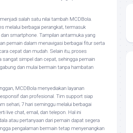
enjadi salah satu nilai tambah MCDBola.
ses melalui berbagai perangkat, termasuk
t, dan smartphone. Tampilan antarmuka yang
an pemain dalam menavigasi berbagai fitur serta
ara cepat dan mudah. Selain itu, proses
 sangat simpel dan cepat, sehingga pemain
rgabung dan mulai bermain tanpa hambatan
langgan, MCDBola menyediakan layanan
esponsif dan profesional. Tim support siap
 sehari, 7 hari seminggu melalui berbagai
i live chat, email, dan telepon. Hal ini
ala atau pertanyaan dari pemain dapat segera
ehingga pengalaman bermain tetap menyenangkan