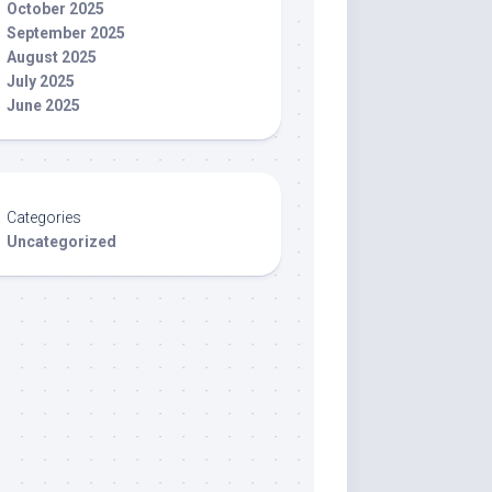
October 2025
September 2025
August 2025
July 2025
June 2025
Categories
Uncategorized