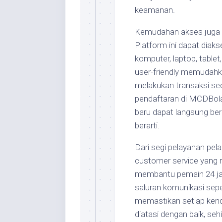
keamanan.
Kemudahan akses juga m
Platform ini dapat diak
komputer, laptop, table
user-friendly memudahk
melakukan transaksi sec
pendaftaran di MCDBola
baru dapat langsung be
berarti.
Dari segi pelayanan pe
customer service yang r
membantu pemain 24 jam
saluran komunikasi sepert
memastikan setiap kend
diatasi dengan baik, s