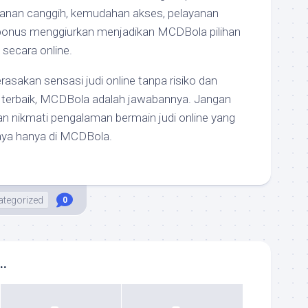
manan canggih, kemudahan akses, pelayanan
 bonus menggiurkan menjadikan MCDBola pilihan
 secara online.
rasakan sensasi judi online tanpa risiko dan
n terbaik, MCDBola adalah jawabannya. Jangan
n nikmati pengalaman bermain judi online yang
caya hanya di MCDBola.
tegorized
0
..