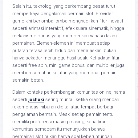
Selain itu, teknologi yang berkembang pesat turut
memperkaya pengalaman bermain slot. Provider
game kini berlomba-lomba menghadirkan fitur inovatif
seperti animasi interaktif, efek suara sinematik, hingga
mekanisme bonus yang memberikan variasi dalam
permainan. Elemen-elemen ini membuat setiap
putaran terasa lebih hidup dan memuaskan, bukan
hanya sekadar menunggu hasil acak. Kehadiran fitur
seperti free spin, mini game bonus, dan multiplier juga
memberi sentuhan kejutan yang membuat pemain
semakin betah.
Dalam konteks perkembangan komunitas online, nama
seperti
joshoki
sering muncul ketika orang mencari
rekomendasi hiburan digital atau tempat berbagi
pengalaman bermain. Meski setiap pemain tentu
memiliki preferensi masing-masing, kehadiran
komunitas semacam itu menunjukkan bahwa
permainan slot bukan hanya soal keberuntungan,