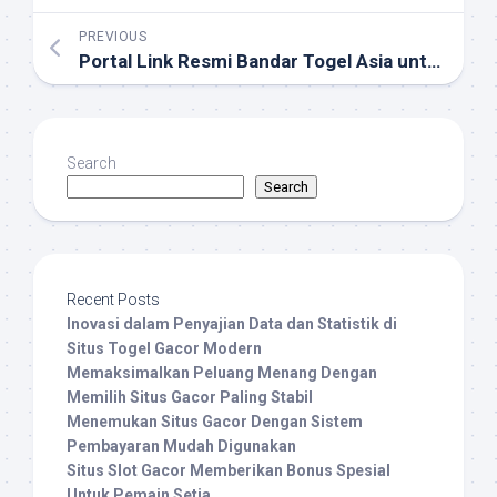
PREVIOUS
Portal Link Resmi Bandar Togel Asia untuk Semua Member
Search
Search
Recent Posts
Inovasi dalam Penyajian Data dan Statistik di
Situs Togel Gacor Modern
Memaksimalkan Peluang Menang Dengan
Memilih Situs Gacor Paling Stabil
Menemukan Situs Gacor Dengan Sistem
Pembayaran Mudah Digunakan
Situs Slot Gacor Memberikan Bonus Spesial
Untuk Pemain Setia