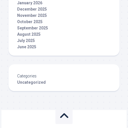
January 2026
December 2025
November 2025
October 2025
September 2025
August 2025
July 2025
June 2025
Categories
Uncategorized