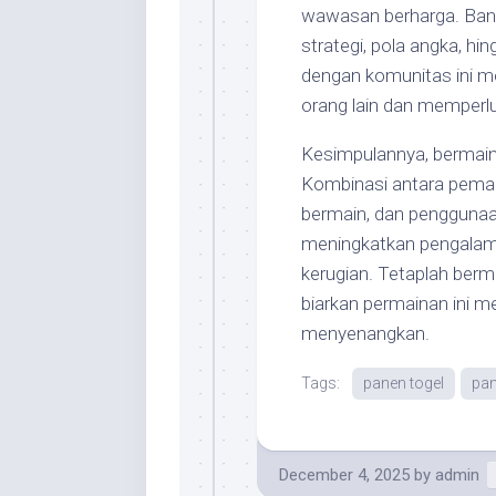
wawasan berharga. Ban
strategi, pola angka, h
dengan komunitas ini m
orang lain dan memperlu
Kesimpulannya, bermain
Kombinasi antara pemaha
bermain, dan penggunaa
meningkatkan pengalama
kerugian. Tetaplah berm
biarkan permainan ini 
menyenangkan.
Tags:
panen togel
pan
December 4, 2025
by
admin