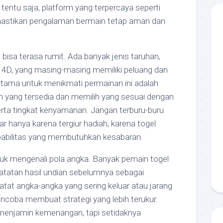
entu saja, platform yang terpercaya seperti
stikan pengalaman bermain tetap aman dan
 bisa terasa rumit. Ada banyak jenis taruhan,
ga 4D, yang masing-masing memiliki peluang dan
ertama untuk menikmati permainan ini adalah
 yang tersedia dan memilih yang sesuai dengan
rta tingkat kenyamanan. Jangan terburu-buru
hanya karena tergiur hadiah, karena togel
babilitas yang membutuhkan kesabaran.
tuk mengenali pola angka. Banyak pemain togel
tatan hasil undian sebelumnya sebagai
tat angka-angka yang sering keluar atau jarang
ncoba membuat strategi yang lebih terukur.
k menjamin kemenangan, tapi setidaknya