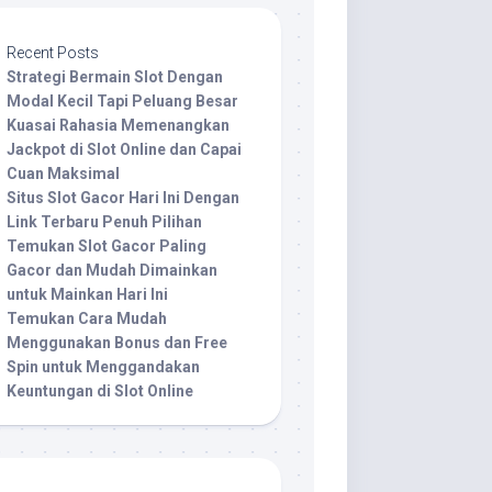
Recent Posts
Strategi Bermain Slot Dengan
Modal Kecil Tapi Peluang Besar
Kuasai Rahasia Memenangkan
Jackpot di Slot Online dan Capai
Cuan Maksimal
Situs Slot Gacor Hari Ini Dengan
Link Terbaru Penuh Pilihan
Temukan Slot Gacor Paling
Gacor dan Mudah Dimainkan
untuk Mainkan Hari Ini
Temukan Cara Mudah
Menggunakan Bonus dan Free
Spin untuk Menggandakan
Keuntungan di Slot Online