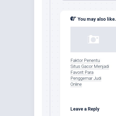
You may also like.
Faktor Penentu
Situs Gacor Menjadi
Favorit Para
Penggemar Judi
Online
Leave a Reply