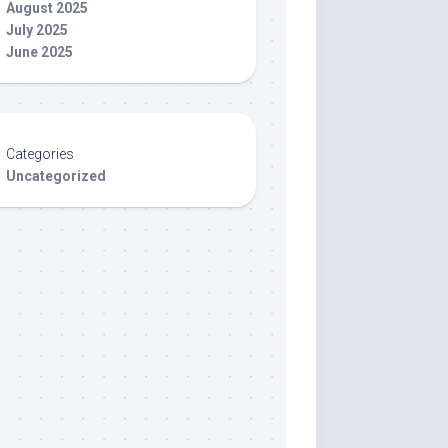
August 2025
July 2025
June 2025
Categories
Uncategorized