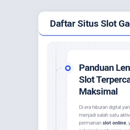
Skip
Daftar Situs Slot G
to
content
Panduan Len
Slot Terper
Maksimal
Di era hiburan digital y
menjadi salah satu akti
permainan
slot online
,