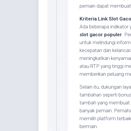
pemain dapat membuat k
Kriteria Link Slot Gac
Ada beberapa indikator 
slot gacor populer
. P
untuk melindungi informa
kecepatan dan kelancar
meningkatkan kenyaman
atau RTP yang tinggi m
memberikan peluang men
Selain itu, dukungan lay
tambahan seperti bonus, 
tambah yang membuat su
banyak pemain. Pemaha
memilih platform terbai
bermain.