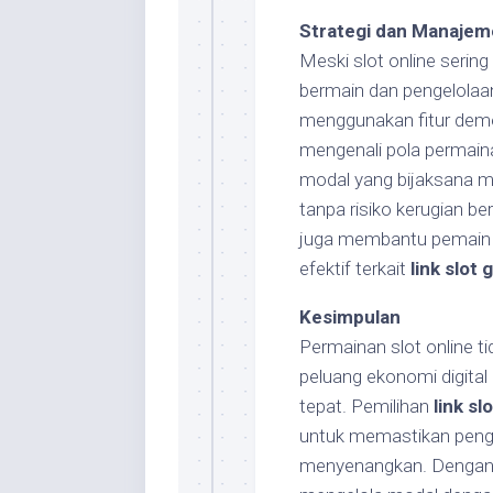
Strategi dan Manaje
Meski slot online sering
bermain dan pengelolaan
menggunakan fitur demo
mengenali pola permain
modal yang bijaksana m
tanpa risiko kerugian b
juga membantu pemain m
efektif terkait
link slot
Kesimpulan
Permainan slot online t
peluang ekonomi digital
tepat. Pemilihan
link sl
untuk memastikan penga
menyenangkan. Dengan m