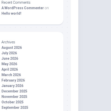
Recent Comments
A WordPress Commenter
on
Hello world!
Archives
August 2026
July 2026
June 2026
May 2026
April 2026
March 2026
February 2026
January 2026
December 2025
November 2025
October 2025
September 2025