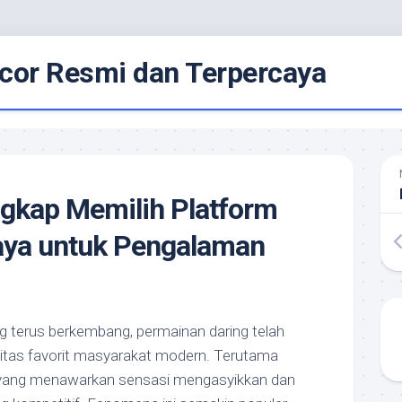
acor Resmi dan Terpercaya
gkap Memilih Platform
caya untuk Pengalaman
ang terus berkembang, permainan daring telah
vitas favorit masyarakat modern. Terutama
 yang menawarkan sensasi mengasyikkan dan