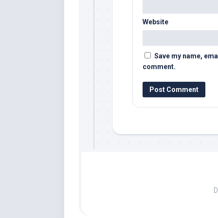
Website
Save my name, email,
comment.
D