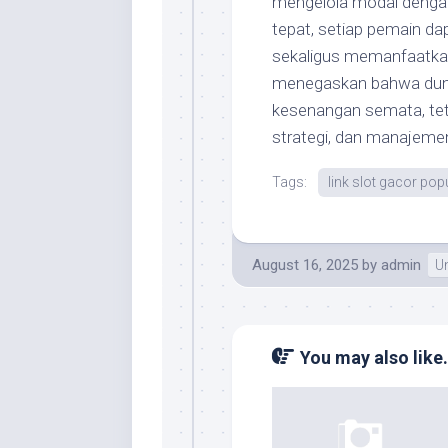
mengelola modal dengan
tepat, setiap pemain da
sekaligus memanfaatkan
menegaskan bahwa dunia 
kesenangan semata, teta
strategi, dan manajemen
Tags:
link slot gacor pop
August 16, 2025
by
admin
U
You may also like.