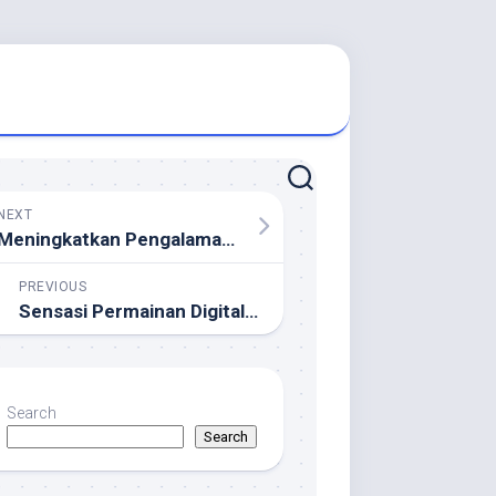
NEXT
Meningkatkan Pengalaman Bermain dengan Platform Terpercaya untuk Hiburan Digital
PREVIOUS
Sensasi Permainan Digital yang Menghadirkan Hiburan Tanpa Batas
Search
Search