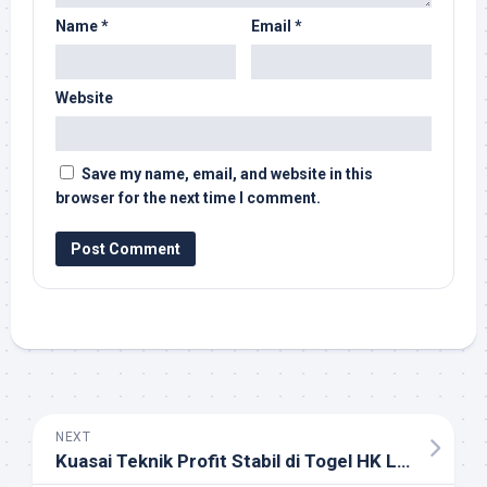
Name
*
Email
*
Website
Save my name, email, and website in this
browser for the next time I comment.
NEXT
Kuasai Teknik Profit Stabil di Togel HK Lewat Bandar Togel HK