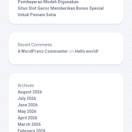
Pembayaran Mudah Digunakan
Situs Slot Gacor Memberikan Bonus Spesial
Untuk Pemain Setia
Recent Comments
A WordPress Commenter
on
Hello world!
Archives
August 2026
July 2026
June 2026
May 2026
April 2026
March 2026
February 2026