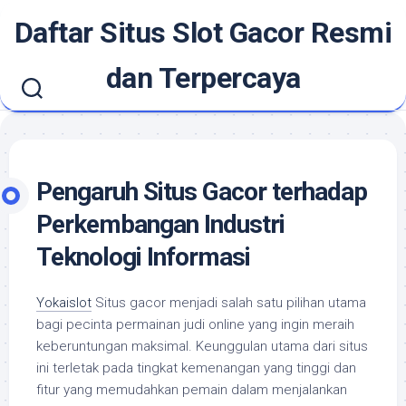
Skip
Daftar Situs Slot Gacor Resmi
to
content
dan Terpercaya
Pengaruh Situs Gacor terhadap
Perkembangan Industri
Teknologi Informasi
Yokaislot
Situs gacor menjadi salah satu pilihan utama
bagi pecinta permainan judi online yang ingin meraih
keberuntungan maksimal. Keunggulan utama dari situs
ini terletak pada tingkat kemenangan yang tinggi dan
fitur yang memudahkan pemain dalam menjalankan