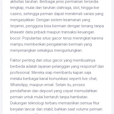
aktivitas taruhan. Berbagai jenis permainan tersedia
lengkap, mulai dari taruhan olahraga, slot, hingga live
casino, sehingga pemain dapat menikmati variasi yang
mengasyikkan. Dengan sistem keamanan yang
terjamin, pengguna bisa bermain dengan tenang tanpa
khawatir data pribadi maupun transaksi keuangan
bocor. Popularitas situs gacor terus meningkat karena
mampu memberikan pengalaman bermain yang
menyenangkan sekaligus menguntungkan.
Faktor penting dari situs gacor yang membuatnya
berbeda adalah layanan pelanggan yang responsif dan
profesional. Mereka siap membantu kapan saja
melalui berbagai kanal komunikasi seperti live chat,
WhatsApp, maupun email. Selain itu, proses
pendaftaran dan deposit yang cepat memudahkan
pemain untuk mulai bertaruh tanpa hambatan.
Dukungan teknologi terbaru memastikan semua fitur
berjalan lancar dan stabil, bahkan saat volume pemain