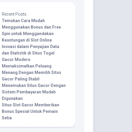
Recent Posts
Temukan Cara Mudah
Menggunakan Bonus dan Free
Spin untuk Menggandakan
Keuntungan di Slot Online
Inovasi dalam Penyajian Data
dan Statistik di Situs Togel
Gacor Modern
Memaksimalkan Peluang
Menang Dengan Memilih Situs
Gacor Paling Stabil
Menemukan Situs Gacor Dengan
Sistem Pembayaran Mudah
Digunakan
Situs Slot Gacor Memberikan
Bonus Spesial Untuk Pemain
Setia