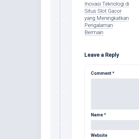
Inovasi Teknologi di
Situs Slot Gacor
yang Meningkatkan
Pengalaman
Bermain
Leave a Reply
Comment
*
Name
*
Website