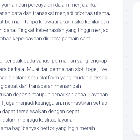
yaman dan percaya diri dalam menjalankan
anan data dan transaksi menjadi prioritas utama,
 bermain tanpa khawatir akan risiko kehilangan
n dana. Tingkat keberhasilan yang tinggi menjadi
mbah kepercayaan diri para pemain saat
cor terletak pada variasi permainan yang lengkap
ra berkala. Mulai dari permainan slot, togel, live
rsedia dalam satu platform yang mudah diakses.
g cepat dan transparan menambah
ukan deposit maupun penarikan dana. Layanan
if juga menjadi keunggulan, memastikan setiap
 dapat terselesaikan dengan cepat.
ni dalam menjaga kualitas layanan
tama bagi banyak bettor yang ingin meraih