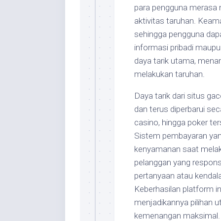
para pengguna merasa n
aktivitas taruhan. Keam
sehingga pengguna dapat
informasi pribadi maupu
daya tarik utama, mena
melakukan taruhan.
Daya tarik dari situs ga
dan terus diperbarui seca
casino, hingga poker te
Sistem pembayaran yan
kenyamanan saat melak
pelanggan yang respons
pertanyaan atau kendala
Keberhasilan platform i
menjadikannya pilihan u
kemenangan maksimal.