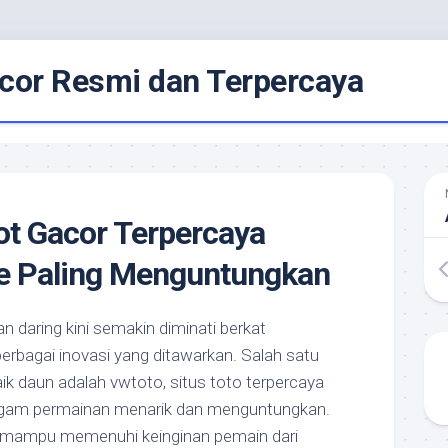
acor Resmi dan Terpercaya
lot Gacor Terpercaya
 Paling Menguntungkan
an daring kini semakin diminati berkat
rbagai inovasi yang ditawarkan. Salah satu
ik daun adalah vwtoto, situs toto terpercaya
gam permainan menarik dan menguntungkan.
i mampu memenuhi keinginan pemain dari