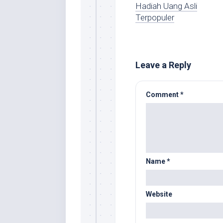
Hadiah Uang Asli
Terpopuler
Leave a Reply
Comment
*
Name
*
Website