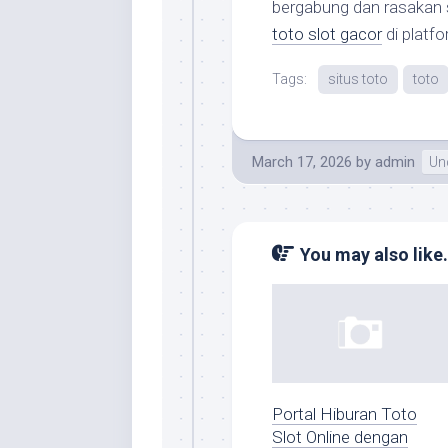
bergabung dan rasakan
toto slot gacor
di platfo
Tags:
situs toto
toto
March 17, 2026
by
admin
Un
You may also like.
Portal Hiburan Toto
Slot Online dengan