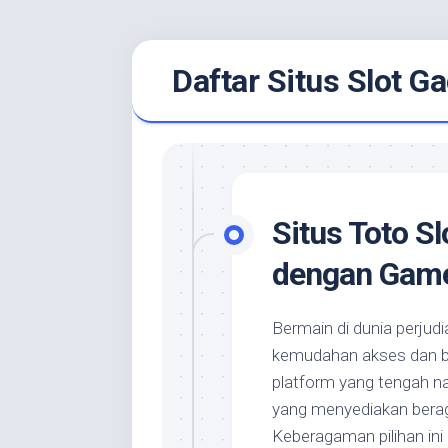
Skip
Daftar Situs Slot G
to
content
Situs Toto S
dengan Game
Bermain di dunia perjudi
kemudahan akses dan be
platform yang tengah na
yang menyediakan bera
Keberagaman pilihan in