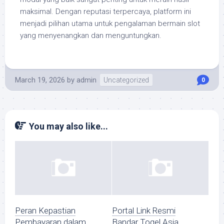
maksimal. Dengan reputasi terpercaya, platform ini
menjadi pilihan utama untuk pengalaman bermain slot
yang menyenangkan dan menguntungkan.
March 19, 2026
by
admin
Uncategorized
0
You may also like...
Peran Kepastian
Portal Link Resmi
Pembayaran dalam
Bandar Togel Asia