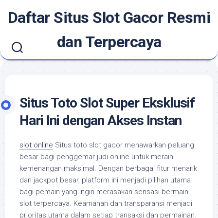
Skip
Daftar Situs Slot Gacor Resmi
to
content
dan Terpercaya
Situs Toto Slot Super Eksklusif
Hari Ini dengan Akses Instan
slot online
Situs toto slot gacor menawarkan peluang
besar bagi penggemar judi online untuk meraih
kemenangan maksimal. Dengan berbagai fitur menarik
dan jackpot besar, platform ini menjadi pilihan utama
bagi pemain yang ingin merasakan sensasi bermain
slot terpercaya. Keamanan dan transparansi menjadi
prioritas utama dalam setiap transaksi dan permainan.