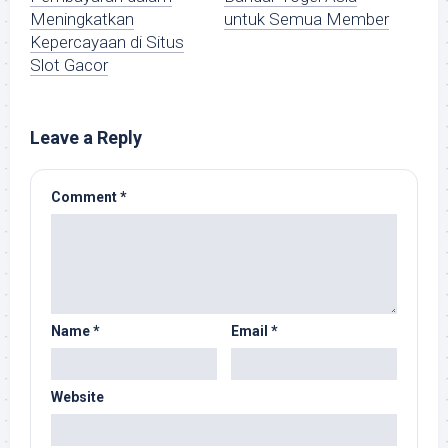
Meningkatkan
untuk Semua Member
Kepercayaan di Situs
Slot Gacor
Leave a Reply
Comment
*
Name
*
Email
*
Website