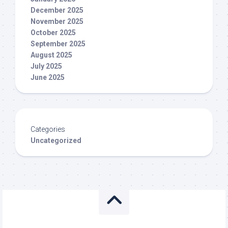
December 2025
November 2025
October 2025
September 2025
August 2025
July 2025
June 2025
Categories
Uncategorized