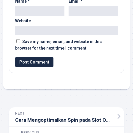
Name
*
Email
*
Website
Save my name, email, and website in this
browser for the next time I comment.
NEXT
Cara Mengoptimalkan Spin pada Slot Online
PREVIOUS