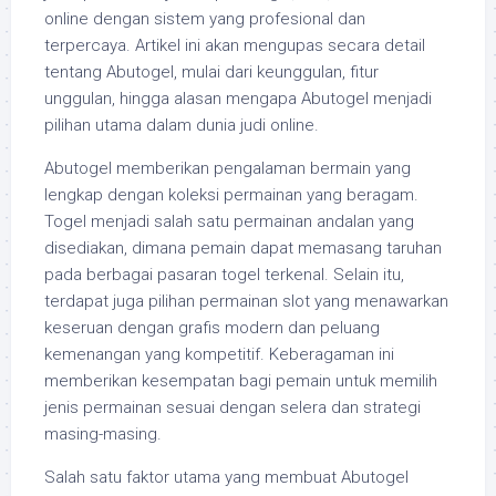
online dengan sistem yang profesional dan
terpercaya. Artikel ini akan mengupas secara detail
tentang Abutogel, mulai dari keunggulan, fitur
unggulan, hingga alasan mengapa Abutogel menjadi
pilihan utama dalam dunia judi online.
Abutogel memberikan pengalaman bermain yang
lengkap dengan koleksi permainan yang beragam.
Togel menjadi salah satu permainan andalan yang
disediakan, dimana pemain dapat memasang taruhan
pada berbagai pasaran togel terkenal. Selain itu,
terdapat juga pilihan permainan slot yang menawarkan
keseruan dengan grafis modern dan peluang
kemenangan yang kompetitif. Keberagaman ini
memberikan kesempatan bagi pemain untuk memilih
jenis permainan sesuai dengan selera dan strategi
masing-masing.
Salah satu faktor utama yang membuat Abutogel