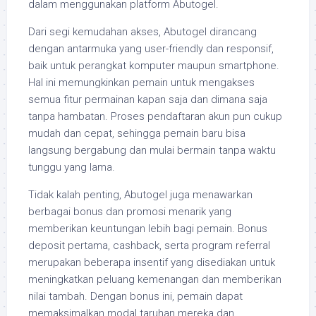
dalam menggunakan platform Abutogel.
Dari segi kemudahan akses, Abutogel dirancang
dengan antarmuka yang user-friendly dan responsif,
baik untuk perangkat komputer maupun smartphone.
Hal ini memungkinkan pemain untuk mengakses
semua fitur permainan kapan saja dan dimana saja
tanpa hambatan. Proses pendaftaran akun pun cukup
mudah dan cepat, sehingga pemain baru bisa
langsung bergabung dan mulai bermain tanpa waktu
tunggu yang lama.
Tidak kalah penting, Abutogel juga menawarkan
berbagai bonus dan promosi menarik yang
memberikan keuntungan lebih bagi pemain. Bonus
deposit pertama, cashback, serta program referral
merupakan beberapa insentif yang disediakan untuk
meningkatkan peluang kemenangan dan memberikan
nilai tambah. Dengan bonus ini, pemain dapat
memaksimalkan modal taruhan mereka dan