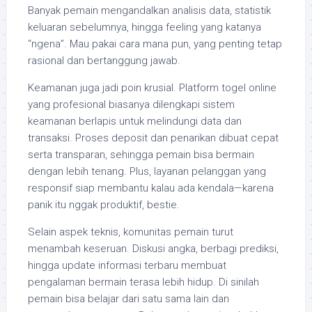
Banyak pemain mengandalkan analisis data, statistik
keluaran sebelumnya, hingga feeling yang katanya
“ngena”. Mau pakai cara mana pun, yang penting tetap
rasional dan bertanggung jawab.
Keamanan juga jadi poin krusial. Platform togel online
yang profesional biasanya dilengkapi sistem
keamanan berlapis untuk melindungi data dan
transaksi. Proses deposit dan penarikan dibuat cepat
serta transparan, sehingga pemain bisa bermain
dengan lebih tenang. Plus, layanan pelanggan yang
responsif siap membantu kalau ada kendala—karena
panik itu nggak produktif, bestie.
Selain aspek teknis, komunitas pemain turut
menambah keseruan. Diskusi angka, berbagi prediksi,
hingga update informasi terbaru membuat
pengalaman bermain terasa lebih hidup. Di sinilah
pemain bisa belajar dari satu sama lain dan