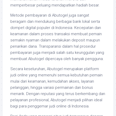
memperbesar peluang mendapatkan hadiah besar.
Metode pembayaran di Abutogel juga sangat
beragam dan mendukung berbagai bank lokal serta
dompet digital populer di Indonesia. Kecepatan dan
keamanan dalam proses transaksi membuat pemain
semakin nyaman dalam melakukan deposit maupun
penarikan dana. Transparansi dalam hal prosedur
pembayaran juga menjadi salah satu keunggulan yang
membuat Abutogel dipercaya oleh banyak pengguna.
Secara keseluruhan, Abutogel merupakan platform
judi online yang memenuhi semua kebutuhan pemain
mulai dari keamanan, kemudahan akses, layanan
pelanggan, hingga variasi permainan dan bonus
menarik. Dengan reputasi yang terus berkembang dan
pelayanan profesional, Abutogel menjadi pilihan ideal
bagi para penggemar judi online di Indonesia.