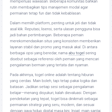
memperluas wawasan. Beberapa komunitas bahkan
rutin membagikan tips manajemen modal agar
permainan tetap fun dan tidak kebablasan.
Dalam memilih platform, penting untuk jeli dan tidak
asal klik. Reputasi, lisensi, serta ulasan pengguna bisa
jadi bahan pertimbangan. Beberapa pemain
merekomendasikan situs yang konsisten memberikan
layanan stabil dan promo yang masuk akal. Di antara
berbagai opsi yang beredar, nama
abu togel
sering
disebut sebagai referensi oleh pemain yang mencari
pengalaman bermain yang tertata dan nyaman.
Pada akhirnya, togel online adalah tentang hiburan
yang cerdas. Main boleh, tapi tetap pakai logika dan
batasan. Jadikan setiap sesi sebagai pengalaman
belajar—menang disyukuri, kalah dievaluasi. Dengan
pendekatan yang tepat, togel bisa dinikmati sebagai
permainan strategi yang seru, modern, dan sesuai
dengan gaya hidup digital masa kini. Ingat, main santai,