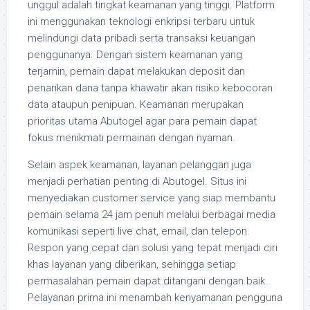
unggul adalah tingkat keamanan yang tinggi. Platform
ini menggunakan teknologi enkripsi terbaru untuk
melindungi data pribadi serta transaksi keuangan
penggunanya. Dengan sistem keamanan yang
terjamin, pemain dapat melakukan deposit dan
penarikan dana tanpa khawatir akan risiko kebocoran
data ataupun penipuan. Keamanan merupakan
prioritas utama Abutogel agar para pemain dapat
fokus menikmati permainan dengan nyaman.
Selain aspek keamanan, layanan pelanggan juga
menjadi perhatian penting di Abutogel. Situs ini
menyediakan customer service yang siap membantu
pemain selama 24 jam penuh melalui berbagai media
komunikasi seperti live chat, email, dan telepon.
Respon yang cepat dan solusi yang tepat menjadi ciri
khas layanan yang diberikan, sehingga setiap
permasalahan pemain dapat ditangani dengan baik.
Pelayanan prima ini menambah kenyamanan pengguna