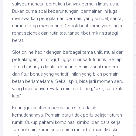
sukses mencuri perhatian banyak pemain lintas usia.
Bukan cuma soal keberuntungan, permainan ini juga
menawarkan pengalaman bermain yang simpel, santai,
namun tetap menantang. Cocok buat kamu yang ingin
rehat sejenak dari rutinitas, tanpa ribet mikir strategi
berat.
Slot online hadir dengan berbagai tema unik, mulai dari
petualangan, mitologi, hingga nuansa futuristik. Setiap
tema biasanya dibalut dengan desain visual modern
dan fitur bonus yang variatif. Inilah yang bikin pemain
betah berlama-lama. Sekali spin, bisa jadi momen seru
yang bikin senyum—atau minimal bilang, “oke, satu kali
lagi.”
Keunggulan utama permainan slot adalah
kemudahannya. Pemain baru tidak perlu belajar aturan
rumit. Cukup pahami kombinasi simbol dan cara kerja
tombol spin, kamu sudah bisa mulai bermain. Meski