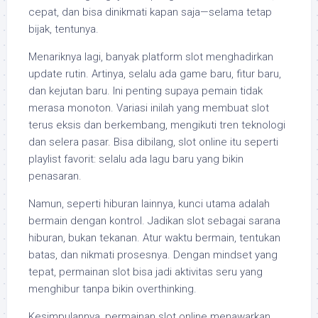
cepat, dan bisa dinikmati kapan saja—selama tetap
bijak, tentunya.
Menariknya lagi, banyak platform slot menghadirkan
update rutin. Artinya, selalu ada game baru, fitur baru,
dan kejutan baru. Ini penting supaya pemain tidak
merasa monoton. Variasi inilah yang membuat slot
terus eksis dan berkembang, mengikuti tren teknologi
dan selera pasar. Bisa dibilang, slot online itu seperti
playlist favorit: selalu ada lagu baru yang bikin
penasaran.
Namun, seperti hiburan lainnya, kunci utama adalah
bermain dengan kontrol. Jadikan slot sebagai sarana
hiburan, bukan tekanan. Atur waktu bermain, tentukan
batas, dan nikmati prosesnya. Dengan mindset yang
tepat, permainan slot bisa jadi aktivitas seru yang
menghibur tanpa bikin overthinking.
Kesimpulannya, permainan slot online menawarkan