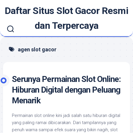
Skip
Daftar Situs Slot Gacor Resmi
to
content
dan Terpercaya
agen slot gacor
Serunya Permainan Slot Online:
Hiburan Digital dengan Peluang
Menarik
Permainan slot online kini jadi salah satu hiburan digital
yang paling ramai dibicarakan. Dari tampilannya yang
penuh warna sampai efek suara yang bikin nagih, slot