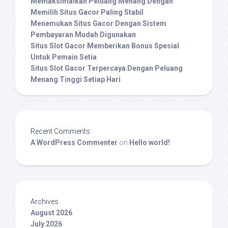
Memaksimalkan Peluang Menang Dengan
Memilih Situs Gacor Paling Stabil
Menemukan Situs Gacor Dengan Sistem
Pembayaran Mudah Digunakan
Situs Slot Gacor Memberikan Bonus Spesial
Untuk Pemain Setia
Situs Slot Gacor Terpercaya Dengan Peluang
Menang Tinggi Setiap Hari
Recent Comments
A WordPress Commenter
on
Hello world!
Archives
August 2026
July 2026