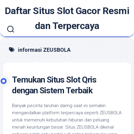
Skip
Daftar Situs Slot Gacor Resmi
to
content
dan Terpercaya
informasi ZEUSBOLA
Temukan Situs Slot Qris
dengan Sistem Terbaik
Banyak pecinta taruhan daring saat ini semakin
mengandalkan platform terpercaya seperti ZEUSBOLA
untuk memenuhi kebutuhan hiburan dan peluang
meraih keuntungan besar. Situs ZEUSBOLA dikenal