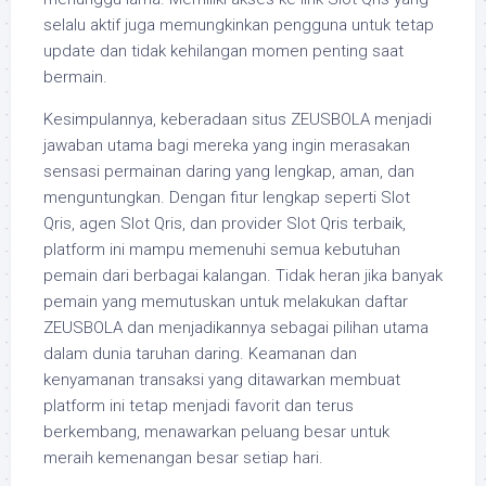
selalu aktif juga memungkinkan pengguna untuk tetap
update dan tidak kehilangan momen penting saat
bermain.
Kesimpulannya, keberadaan situs ZEUSBOLA menjadi
jawaban utama bagi mereka yang ingin merasakan
sensasi permainan daring yang lengkap, aman, dan
menguntungkan. Dengan fitur lengkap seperti Slot
Qris, agen Slot Qris, dan provider Slot Qris terbaik,
platform ini mampu memenuhi semua kebutuhan
pemain dari berbagai kalangan. Tidak heran jika banyak
pemain yang memutuskan untuk melakukan daftar
ZEUSBOLA dan menjadikannya sebagai pilihan utama
dalam dunia taruhan daring. Keamanan dan
kenyamanan transaksi yang ditawarkan membuat
platform ini tetap menjadi favorit dan terus
berkembang, menawarkan peluang besar untuk
meraih kemenangan besar setiap hari.