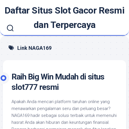
Skip
Daftar Situs Slot Gacor Resmi
to
content
dan Terpercaya
Link NAGA169
Raih Big Win Mudah di situs
slot777 resmi
Apakah Anda mencari platform taruhan online yang
menawarkan pengalaman seru dan peluang besar?
NAGA169 hadir sebagai solusi terbaik untuk memenuhi
hasrat Anda akan hiburan dan keuntungan finansial.