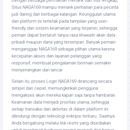
Dengan berbagai permainan menarik dan fitur lengkap,
Situs NAGA169 mampu menarik perhatian para pecinta
judi daring dari berbagai kalangan. Keunggulan utama
dari platform ini terletak pada tampilan yang user-
friendly dan sistem keamanan yang terjamin, sehingga
pemain dapat bertaruh tanpa rasa khawatir akan data
pribadi maupun dana yang tersimpan. Banyak pemain
menganggap NAGA169 sebagai pilihan utama karena
kecepatan akses dan layanan pelanggan yang
responsif, membuat pengalaman bermain semakin
menyenangkan dan lancar.
Selain itu, proses Login NAGA169 dirancang secara
simpel dan cepat, memungkinkan pengguna
mengakses akun mereka kapan saja tanpa hambatan.
Keamanan data menjadi prioritas utama, sehingga
setiap transaksi dan aktivitas di dalam platform ini
dilindungi dengan teknologi enkripsi terbaru. Saatnya
Anda bergabung melalui link resmi yang disediakan