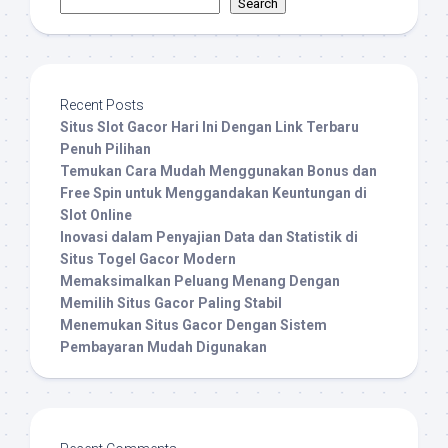
Search
Recent Posts
Situs Slot Gacor Hari Ini Dengan Link Terbaru
Penuh Pilihan
Temukan Cara Mudah Menggunakan Bonus dan
Free Spin untuk Menggandakan Keuntungan di
Slot Online
Inovasi dalam Penyajian Data dan Statistik di
Situs Togel Gacor Modern
Memaksimalkan Peluang Menang Dengan
Memilih Situs Gacor Paling Stabil
Menemukan Situs Gacor Dengan Sistem
Pembayaran Mudah Digunakan