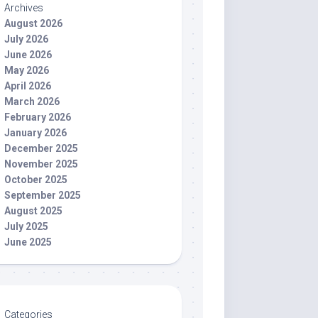
Archives
August 2026
July 2026
June 2026
May 2026
April 2026
March 2026
February 2026
January 2026
December 2025
November 2025
October 2025
September 2025
August 2025
July 2025
June 2025
Categories