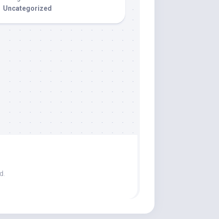
Uncategorized
d.