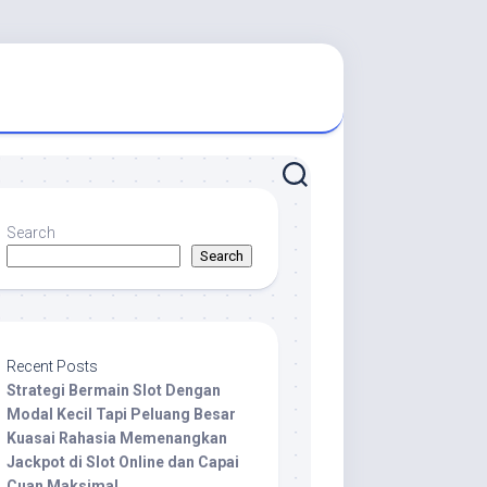
Search
Search
Recent Posts
Strategi Bermain Slot Dengan
Modal Kecil Tapi Peluang Besar
Kuasai Rahasia Memenangkan
Jackpot di Slot Online dan Capai
Cuan Maksimal