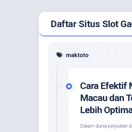
Skip
Daftar Situs Slot G
to
content
maktoto
Cara Efektif
Macau dan To
Lebih Optima
Dalam dunia perjudian 