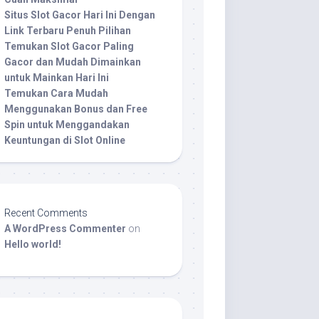
Situs Slot Gacor Hari Ini Dengan
Link Terbaru Penuh Pilihan
Temukan Slot Gacor Paling
Gacor dan Mudah Dimainkan
untuk Mainkan Hari Ini
Temukan Cara Mudah
Menggunakan Bonus dan Free
Spin untuk Menggandakan
Keuntungan di Slot Online
Recent Comments
A WordPress Commenter
on
Hello world!