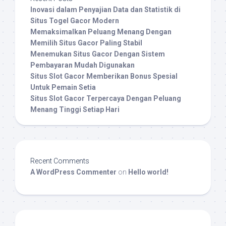
Inovasi dalam Penyajian Data dan Statistik di
Situs Togel Gacor Modern
Memaksimalkan Peluang Menang Dengan
Memilih Situs Gacor Paling Stabil
Menemukan Situs Gacor Dengan Sistem
Pembayaran Mudah Digunakan
Situs Slot Gacor Memberikan Bonus Spesial
Untuk Pemain Setia
Situs Slot Gacor Terpercaya Dengan Peluang
Menang Tinggi Setiap Hari
Recent Comments
A WordPress Commenter
on
Hello world!