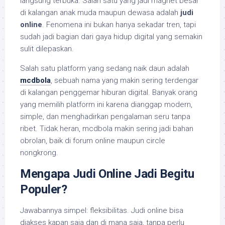
langsung terbuka. Salah satu yang jadi magnet besar
di kalangan anak muda maupun dewasa adalah
judi
online
. Fenomena ini bukan hanya sekadar tren, tapi
sudah jadi bagian dari gaya hidup digital yang semakin
sulit dilepaskan.
Salah satu platform yang sedang naik daun adalah
mcdbola
, sebuah nama yang makin sering terdengar
di kalangan penggemar hiburan digital. Banyak orang
yang memilih platform ini karena dianggap modern,
simple, dan menghadirkan pengalaman seru tanpa
ribet. Tidak heran, mcdbola makin sering jadi bahan
obrolan, baik di forum online maupun circle
nongkrong.
Mengapa Judi Online Jadi Begitu
Populer?
Jawabannya simpel: fleksibilitas. Judi online bisa
diakses kapan saja dan di mana saja, tanpa perlu