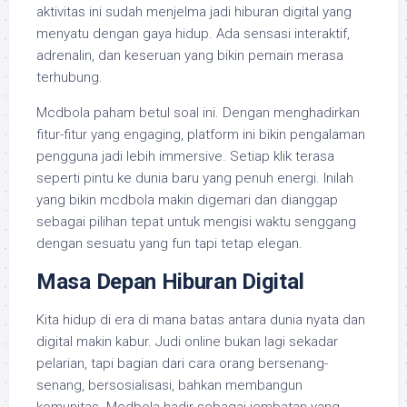
aktivitas ini sudah menjelma jadi hiburan digital yang
menyatu dengan gaya hidup. Ada sensasi interaktif,
adrenalin, dan keseruan yang bikin pemain merasa
terhubung.
Mcdbola paham betul soal ini. Dengan menghadirkan
fitur-fitur yang engaging, platform ini bikin pengalaman
pengguna jadi lebih immersive. Setiap klik terasa
seperti pintu ke dunia baru yang penuh energi. Inilah
yang bikin mcdbola makin digemari dan dianggap
sebagai pilihan tepat untuk mengisi waktu senggang
dengan sesuatu yang fun tapi tetap elegan.
Masa Depan Hiburan Digital
Kita hidup di era di mana batas antara dunia nyata dan
digital makin kabur. Judi online bukan lagi sekadar
pelarian, tapi bagian dari cara orang bersenang-
senang, bersosialisasi, bahkan membangun