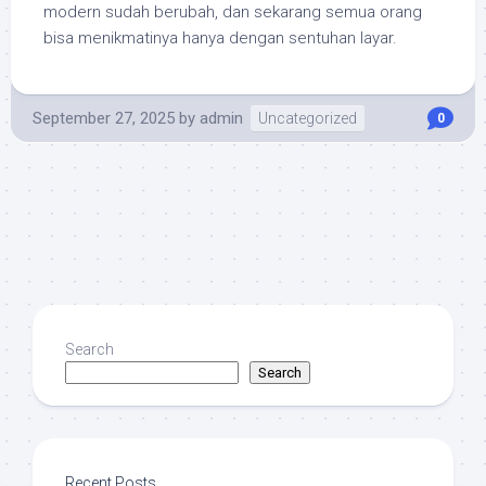
modern sudah berubah, dan sekarang semua orang
bisa menikmatinya hanya dengan sentuhan layar.
September 27, 2025
by
admin
Uncategorized
0
Search
Search
Recent Posts