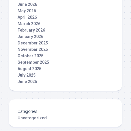
June 2026
May 2026
April 2026
March 2026
February 2026
January 2026
December 2025
November 2025
October 2025
September 2025
August 2025
July 2025
June 2025
Categories
Uncategorized