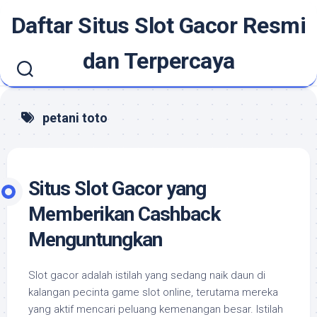
Skip
Daftar Situs Slot Gacor Resmi
to
content
dan Terpercaya
petani toto
Situs Slot Gacor yang
Memberikan Cashback
Menguntungkan
Slot gacor adalah istilah yang sedang naik daun di
kalangan pecinta game slot online, terutama mereka
yang aktif mencari peluang kemenangan besar. Istilah