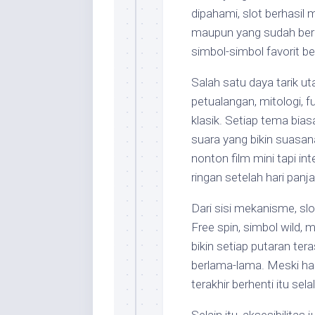
dipahami, slot berhasil
maupun yang sudah berpe
simbol-simbol favorit ber
Salah satu daya tarik u
petualangan, mitologi, 
klasik. Setiap tema bia
suara yang bikin suasan
nonton film mini tapi in
ringan setelah hari panj
Dari sisi mekanisme, sl
Free spin, simbol wild, 
bikin setiap putaran te
berlama-lama. Meski ha
terakhir berhenti itu sel