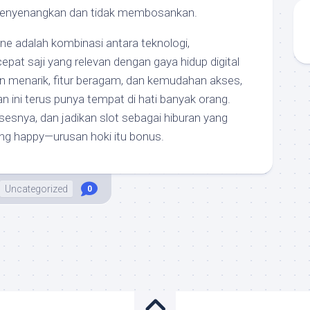
 menyenangkan dan tidak membosankan.
ine adalah kombinasi antara teknologi,
 cepat saji yang relevan dengan gaya hidup digital
an menarik, fitur beragam, dan kemudahan akses,
an ini terus punya tempat di hati banyak orang.
sesnya, dan jadikan slot sebagai hiburan yang
ting happy—urusan hoki itu bonus.
Uncategorized
0