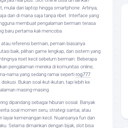
juga jadi nilai plus. Slot online bisa dimainkan
, mulai dari laptop hingga smartphone. Artinya,
ja dan di mana saja tanpa ribet. Interface yang
engguna membuat pengalaman bermain terasa
ng baru pertama kali mencoba.
atau referensi bermain, pemain biasanya
tasi baik, pilihan game lengkap, dan sistem yang
entingnya riset kecil sebelum bermain. Beberapa
an pengalaman mereka di komunitas online,
a-nama yang sedang ramai seperti
rog777
diskusi. Bukan soal ikut-ikutan, tapi lebih ke
ngalaman masing-masing.
ering dipandang sebagai hiburan sosial. Banyak
erita soal momen seru, strategi santai, atau
n layar kemenangan kecil. Nuansanya fun dan
kaku. Selama dimainkan dengan bijak, slot bisa