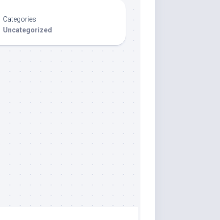
Categories
Uncategorized