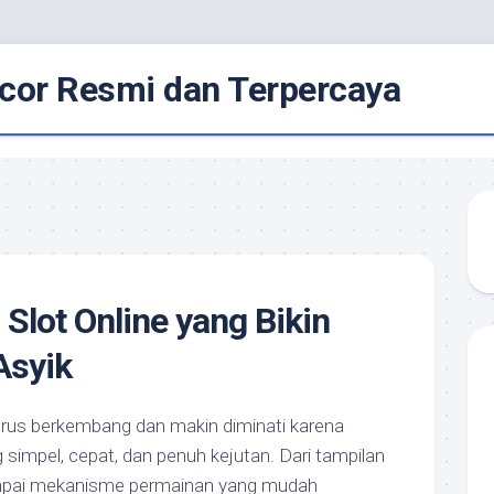
acor Resmi dan Terpercaya
 Slot Online yang Bikin
Asyik
erus berkembang dan makin diminati karena
 simpel, cepat, dan penuh kejutan. Dari tampilan
mpai mekanisme permainan yang mudah