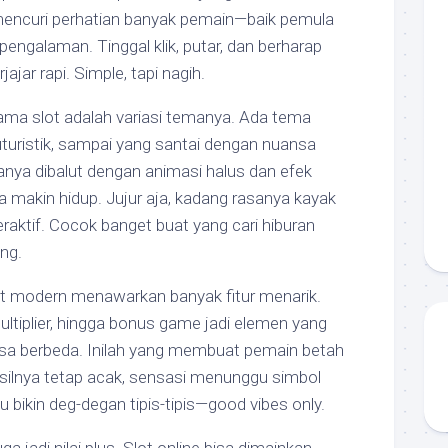
 mencuri perhatian banyak pemain—baik pemula
ngalaman. Tinggal klik, putar, dan berharap
jajar rapi. Simple, tapi nagih.
tama slot adalah variasi temanya. Ada tema
futuristik, sampai yang santai dengan nuansa
sanya dibalut dengan animasi halus dan efek
a makin hidup. Jujur aja, kadang rasanya kayak
teraktif. Cocok banget buat yang cari hiburan
ang.
ot modern menawarkan banyak fitur menarik.
multiplier, hingga bonus game jadi elemen yang
rasa berbeda. Inilah yang membuat pemain betah
silnya tetap acak, sensasi menunggu simbol
alu bikin deg-degan tipis-tipis—good vibes only.