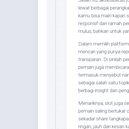
Selain itu, aksesibilitas 
lewat berbagai perangkat
kamu bisa main kapan sa
responsif dan ramah p
mulus, bahkan untuk ya
Dalam memilih platform 
mencari yang punya repu
transparan. Di sinilah p
pemain juga membicarak
termasuk menyebut nam
sebagai salah satu topik 
berbagi insight dan pe
Menariknya, slot juga s
pemain saling bertukar c
sekadar share tangkapa
ringan, jauh dari kesan 