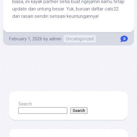
biasa, ini kayak partner setia buat ngejamin kamu tetap
update dan untung besar. Yuk, buruan daftar calo22
dan rasain sendiri sensasi keuntungannya!
February 1, 2026
by
admin
Uncategorized
0
Search
Search