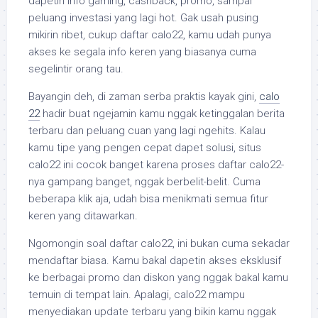
dapetin info gaming, cashback, promo, sampai
peluang investasi yang lagi hot. Gak usah pusing
mikirin ribet, cukup daftar calo22, kamu udah punya
akses ke segala info keren yang biasanya cuma
segelintir orang tau.
Bayangin deh, di zaman serba praktis kayak gini,
calo
22
hadir buat ngejamin kamu nggak ketinggalan berita
terbaru dan peluang cuan yang lagi ngehits. Kalau
kamu tipe yang pengen cepat dapet solusi, situs
calo22 ini cocok banget karena proses daftar calo22-
nya gampang banget, nggak berbelit-belit. Cuma
beberapa klik aja, udah bisa menikmati semua fitur
keren yang ditawarkan.
Ngomongin soal daftar calo22, ini bukan cuma sekadar
mendaftar biasa. Kamu bakal dapetin akses eksklusif
ke berbagai promo dan diskon yang nggak bakal kamu
temuin di tempat lain. Apalagi, calo22 mampu
menyediakan update terbaru yang bikin kamu nggak