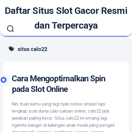
Skip
Daftar Situs Slot Gacor Resmi
to
content
dan Terpercaya
situs calo22
Cara Mengoptimalkan Spin
pada Slot Online
Nih, buat kamu yang lagi nyari solusi simpel tapi
lengkap soal dunia calo-caloan online, calo22 jadi
jawaban paling kece. Situs calo22 ini emang lagi
ngehits banget di kalangan anak muda yang pengen