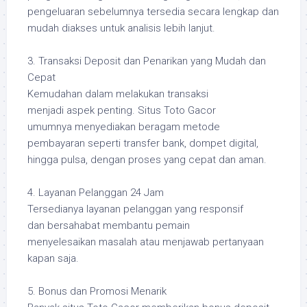
pengeluaran sebelumnya tersedia secara lengkap dan
mudah diakses untuk analisis lebih lanjut.
3. Transaksi Deposit dan Penarikan yang Mudah dan
Cepat
Kemudahan dalam melakukan transaksi
menjadi aspek penting. Situs Toto Gacor
umumnya menyediakan beragam metode
pembayaran seperti transfer bank, dompet digital,
hingga pulsa, dengan proses yang cepat dan aman.
4. Layanan Pelanggan 24 Jam
Tersedianya layanan pelanggan yang responsif
dan bersahabat membantu pemain
menyelesaikan masalah atau menjawab pertanyaan
kapan saja.
5. Bonus dan Promosi Menarik