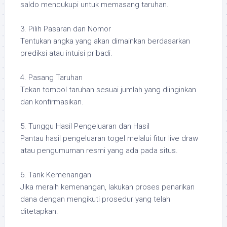
saldo mencukupi untuk memasang taruhan.
3. Pilih Pasaran dan Nomor
Tentukan angka yang akan dimainkan berdasarkan
prediksi atau intuisi pribadi.
4. Pasang Taruhan
Tekan tombol taruhan sesuai jumlah yang diinginkan
dan konfirmasikan.
5. Tunggu Hasil Pengeluaran dan Hasil
Pantau hasil pengeluaran togel melalui fitur live draw
atau pengumuman resmi yang ada pada situs.
6. Tarik Kemenangan
Jika meraih kemenangan, lakukan proses penarikan
dana dengan mengikuti prosedur yang telah
ditetapkan.