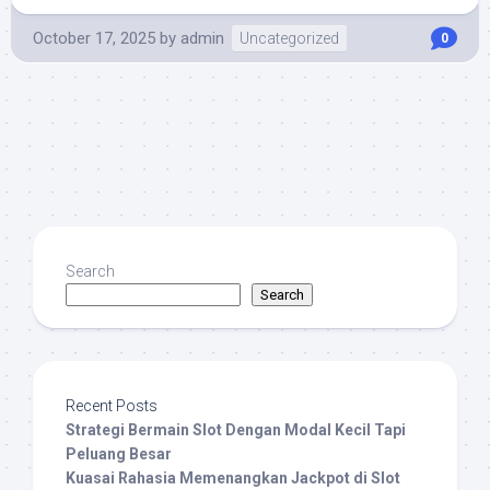
October 17, 2025
by
admin
Uncategorized
0
Search
Search
Recent Posts
Strategi Bermain Slot Dengan Modal Kecil Tapi
Peluang Besar
Kuasai Rahasia Memenangkan Jackpot di Slot