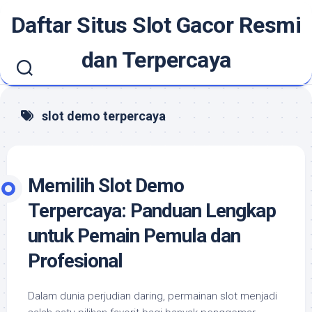
Skip
Daftar Situs Slot Gacor Resmi
to
content
dan Terpercaya
slot demo terpercaya
Memilih Slot Demo
Terpercaya: Panduan Lengkap
untuk Pemain Pemula dan
Profesional
Dalam dunia perjudian daring, permainan slot menjadi