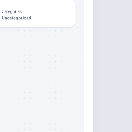
Categories
Uncategorized