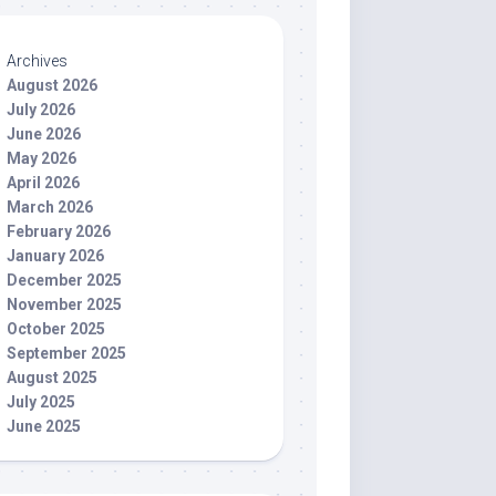
Archives
August 2026
July 2026
June 2026
May 2026
April 2026
March 2026
February 2026
January 2026
December 2025
November 2025
October 2025
September 2025
August 2025
July 2025
June 2025