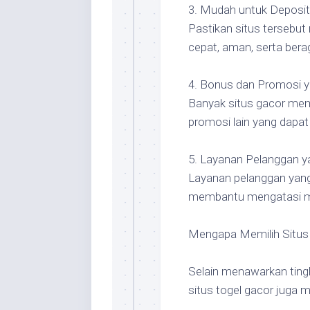
3. Mudah untuk Deposit
Pastikan situs tersebu
cepat, aman, serta beraga
4. Bonus dan Promosi 
Banyak situs gacor mem
promosi lain yang dapa
5. Layanan Pelanggan y
Layanan pelanggan yang
membantu mengatasi ma
Mengapa Memilih Situs
Selain menawarkan tingk
situs togel gacor juga