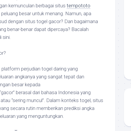
gan kemunculan berbagai situs
tempototo
 peluang besar untuk menang. Namun, apa
ud dengan situs togel gacor? Dan bagaimana
ang benar-benar dapat dipercaya? Bacalah
 sini.
or?
 platform perjudian togel daring yang
keluaran angkanya yang sangat tepat dan
ngan besar kepada
 “gacor” berasal dari bahasa Indonesia yang
” atau “sering muncul”. Dalam konteks togel, situs
yang secara rutin memberikan prediksi angka
 keluaran yang menguntungkan.