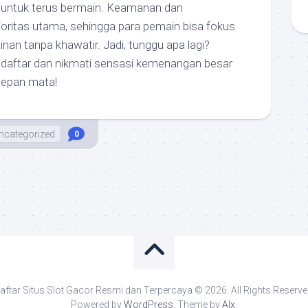
 untuk terus bermain. Keamanan dan
oritas utama, sehingga para pemain bisa fokus
nan tanpa khawatir. Jadi, tunggu apa lagi?
 daftar dan nikmati sensasi kemenangan besar
depan mata!
ncategorized
0
aftar Situs Slot Gacor Resmi dan Terpercaya © 2026. All Rights Reserve
Powered by
WordPress
. Theme by
Alx
.