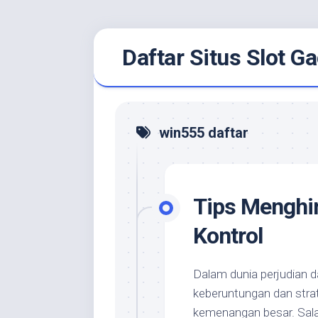
Skip
Daftar Situs Slot G
to
content
win555 daftar
Tips Menghi
Kontrol
Dalam dunia perjudian 
keberuntungan dan stra
kemenangan besar. Sal