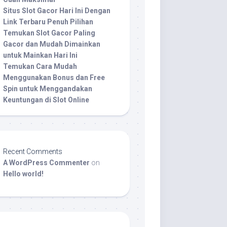
Situs Slot Gacor Hari Ini Dengan
Link Terbaru Penuh Pilihan
Temukan Slot Gacor Paling
Gacor dan Mudah Dimainkan
untuk Mainkan Hari Ini
Temukan Cara Mudah
Menggunakan Bonus dan Free
Spin untuk Menggandakan
Keuntungan di Slot Online
Recent Comments
A WordPress Commenter
on
Hello world!