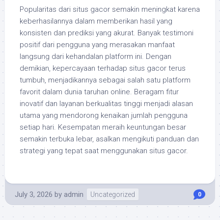
Popularitas dari situs gacor semakin meningkat karena
keberhasilannya dalam memberikan hasil yang
konsisten dan prediksi yang akurat. Banyak testimoni
positif dari pengguna yang merasakan manfaat
langsung dari kehandalan platform ini. Dengan
demikian, kepercayaan terhadap situs gacor terus
tumbuh, menjadikannya sebagai salah satu platform
favorit dalam dunia taruhan online. Beragam fitur
inovatif dan layanan berkualitas tinggi menjadi alasan
utama yang mendorong kenaikan jumlah pengguna
setiap hari. Kesempatan meraih keuntungan besar
semakin terbuka lebar, asalkan mengikuti panduan dan
strategi yang tepat saat menggunakan situs gacor.
July 3, 2026
by
admin
Uncategorized
0