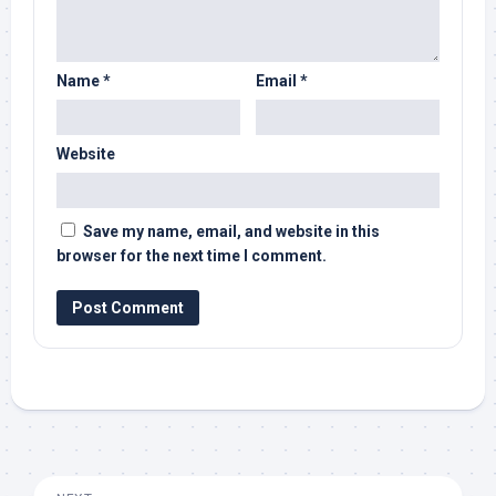
Name
*
Email
*
Website
Save my name, email, and website in this
browser for the next time I comment.