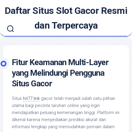
Skip
Daftar Situs Slot Gacor Resmi
to
content
dan Terpercaya
Fitur Keamanan Multi-Layer
yang Melindungi Pengguna
Situs Gacor
Situs
hit77 link
gacor telah menjadi salah satu pilihan
utama bagi pecinta taruhan online yang ingin
mendapatkan peluang kemenangan tinggi. Platform ini
dikenal karena menyediakan prediksi akurat dan
informasi lengkap yang memudahkan pemain dalam