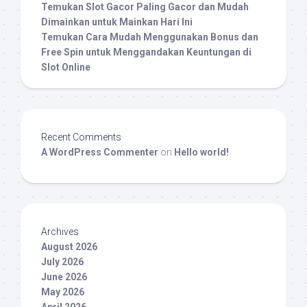
Temukan Slot Gacor Paling Gacor dan Mudah
Dimainkan untuk Mainkan Hari Ini
Temukan Cara Mudah Menggunakan Bonus dan
Free Spin untuk Menggandakan Keuntungan di
Slot Online
Recent Comments
A WordPress Commenter
on
Hello world!
Archives
August 2026
July 2026
June 2026
May 2026