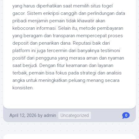
yang harus diperhatikan saat memilih situs togel
gacor. Sistem enkripsi canggih dan perlindungan data
pribadi menjamin pemain tidak khawatir akan
kebocoran informasi. Selain itu, metode pembayaran
yang beragam dan transparan mempercepat proses
deposit dan penarikan dana. Reputasi baik dari
platform ini juga tercermin dari banyaknya testimoni
positif dari pengguna yang merasa aman dan nyaman
saat berjudi. Dengan fitur keamanan dan layanan
terbaik, pemain bisa fokus pada strategi dan analisis
angka untuk meningkatkan peluang menang secara
konsisten.
April 12, 2026
by
admin
Uncategorized
0