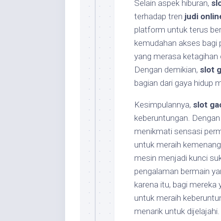
Selain aspek hiburan,
sl
terhadap tren
judi onlin
platform untuk terus beri
kemudahan akses bagi p
yang merasa ketagihan 
Dengan demikian,
slot 
bagian dari gaya hidup 
Kesimpulannya,
slot ga
keberuntungan. Dengan 
menikmati sensasi perm
untuk meraih kemenanga
mesin menjadi kunci su
pengalaman bermain ya
karena itu, bagi mereka
untuk meraih keberuntu
menarik untuk dijelajahi.