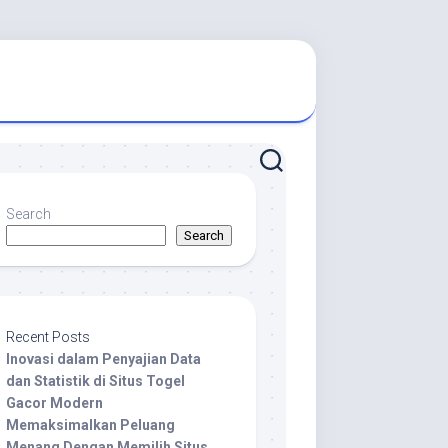
Search
Search
Recent Posts
Inovasi dalam Penyajian Data
dan Statistik di Situs Togel
Gacor Modern
Memaksimalkan Peluang
Menang Dengan Memilih Situs