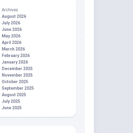
Archives
August 2026
July 2026
June 2026
May 2026
April 2026
March 2026
February 2026
January 2026
December 2025
November 2025
October 2025
September 2025
August 2025
July 2025
June 2025