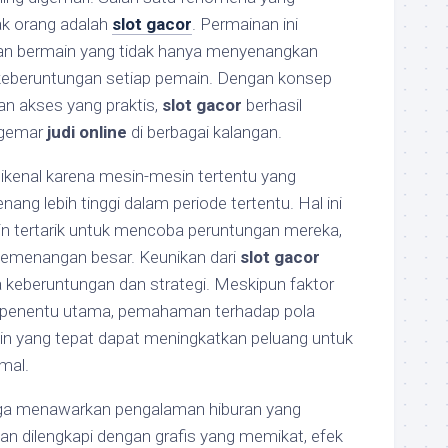
ak orang adalah
slot gacor
. Permainan ini
 bermain yang tidak hanya menyenangkan
keberuntungan setiap pemain. Dengan konsep
n akses yang praktis,
slot gacor
berhasil
ggemar
judi online
di berbagai kalangan.
ikenal karena mesin-mesin tertentu yang
ng lebih tinggi dalam periode tertentu. Hal ini
 tertarik untuk mencoba peruntungan mereka,
kemenangan besar. Keunikan dari
slot gacor
 keberuntungan dan strategi. Meskipun faktor
 penentu utama, pemahaman terhadap pola
n yang tepat dapat meningkatkan peluang untuk
mal.
ga menawarkan pengalaman hiburan yang
an dilengkapi dengan grafis yang memikat, efek