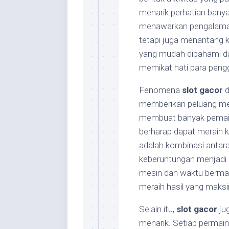
menarik perhatian bany
menawarkan pengalaman
tetapi juga menantang 
yang mudah dipahami da
memikat hati para pen
Fenomena
slot gacor
d
memberikan peluang mena
membuat banyak pemain
berharap dapat meraih 
adalah kombinasi antara
keberuntungan menjadi
mesin dan waktu bermai
meraih hasil yang maksi
Selain itu,
slot gacor
ju
menarik. Setiap permain