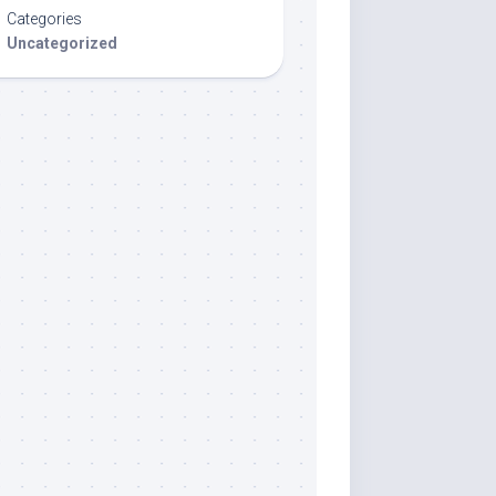
Categories
Uncategorized