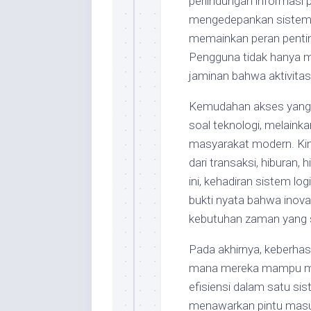
perlindungan informasi p
mengedepankan sistem ve
memainkan peran penti
Pengguna tidak hanya m
jaminan bahwa aktivitas 
Kemudahan akses yang d
soal teknologi, melainka
masyarakat modern. Kini,
dari transaksi, hiburan,
ini, kehadiran sistem lo
bukti nyata bahwa inova
kebutuhan zaman yang s
Pada akhirnya, keberhas
mana mereka mampu m
efisiensi dalam satu si
menawarkan pintu masuk 