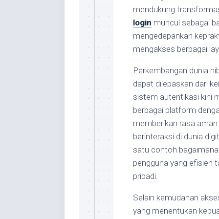
mendukung transformasi
login
muncul sebagai bag
mengedepankan keprakt
mengakses berbagai laya
Perkembangan dunia hib
dapat dilepaskan dari k
sistem autentikasi kin
berbagai platform denga
memberikan rasa aman 
berinteraksi di dunia dig
satu contoh bagaimana
pengguna yang efisien
pribadi.
Selain kemudahan akses,
yang menentukan kepua