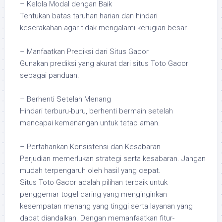
– Kelola Modal dengan Baik
Tentukan batas taruhan harian dan hindari
keserakahan agar tidak mengalami kerugian besar.
– Manfaatkan Prediksi dari Situs Gacor
Gunakan prediksi yang akurat dari situs Toto Gacor
sebagai panduan.
– Berhenti Setelah Menang
Hindari terburu-buru, berhenti bermain setelah
mencapai kemenangan untuk tetap aman.
– Pertahankan Konsistensi dan Kesabaran
Perjudian memerlukan strategi serta kesabaran. Jangan
mudah terpengaruh oleh hasil yang cepat.
Situs Toto Gacor adalah pilihan terbaik untuk
penggemar togel daring yang menginginkan
kesempatan menang yang tinggi serta layanan yang
dapat diandalkan. Dengan memanfaatkan fitur-