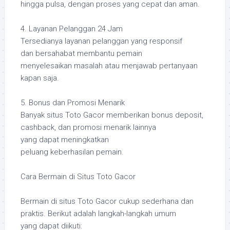
hingga pulsa, dengan proses yang cepat dan aman.
4. Layanan Pelanggan 24 Jam
Tersedianya layanan pelanggan yang responsif
dan bersahabat membantu pemain
menyelesaikan masalah atau menjawab pertanyaan
kapan saja.
5. Bonus dan Promosi Menarik
Banyak situs Toto Gacor memberikan bonus deposit,
cashback, dan promosi menarik lainnya
yang dapat meningkatkan
peluang keberhasilan pemain.
Cara Bermain di Situs Toto Gacor
Bermain di situs Toto Gacor cukup sederhana dan
praktis. Berikut adalah langkah-langkah umum
yang dapat diikuti: