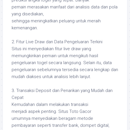
prediksi angka togel yang tepat. Banyak
pemain merasakan manfaat dari analisis data dan pola
yang disediakan,
sehingga meningkatkan peluang untuk meraih
kemenangan.
2. Fitur Live Draw dan Data Pengeluaran Terkini
Situs ini menyediakan fitur live draw yang
memungkinkan pemain untuk mengikuti hasil
pengeluaran togel secara langsung. Selain itu, data
pengeluaran sebelumnya tersedia secara lengkap dan
mudah diakses untuk analisis lebih lanjut.
3. Transaksi Deposit dan Penarikan yang Mudah dan
Cepat
Kemudahan dalam melakukan transaksi
menjadi aspek penting. Situs Toto Gacor
umumnya menyediakan beragam metode
pembayaran seperti transfer bank, dompet digital,