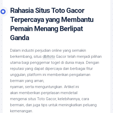
Rahasia Situs Toto Gacor
Terpercaya yang Membantu
Pemain Menang Berlipat
Ganda
Dalam industri perjudian online yang semakin
berkembang, situs
dbltoto
Gacor telah menjadi pilihan
utama bagi penggemar togel di dunia maya. Dengan
reputasi yang dapat dipercaya dan berbagai fitur
unggulan, platform ini memberikan pengalaman
bermain yang aman,
nyaman, serta menguntungkan. Artikel ini
akan memberikan penjelasan mendetail
mengenai situs Toto Gacor, kelebihannya, cara
bermain, dan juga tips untuk meningkatkan peluang
kemenangan.