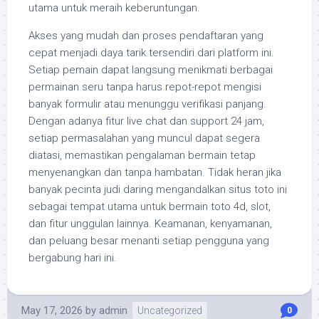
utama untuk meraih keberuntungan.
Akses yang mudah dan proses pendaftaran yang
cepat menjadi daya tarik tersendiri dari platform ini.
Setiap pemain dapat langsung menikmati berbagai
permainan seru tanpa harus repot-repot mengisi
banyak formulir atau menunggu verifikasi panjang.
Dengan adanya fitur live chat dan support 24 jam,
setiap permasalahan yang muncul dapat segera
diatasi, memastikan pengalaman bermain tetap
menyenangkan dan tanpa hambatan. Tidak heran jika
banyak pecinta judi daring mengandalkan situs toto ini
sebagai tempat utama untuk bermain toto 4d, slot,
dan fitur unggulan lainnya. Keamanan, kenyamanan,
dan peluang besar menanti setiap pengguna yang
bergabung hari ini.
May 17, 2026
by
admin
Uncategorized
0