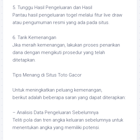
5. Tunggu Hasil Pengeluaran dan Hasil
Pantau hasil pengeluaran togel melalui fitur live draw
atau pengumuman resmi yang ada pada situs.
6. Tarik Kemenangan
Jika meraih kemenangan, lakukan proses penarikan
dana dengan mengikuti prosedur yang telah
ditetapkan.
Tips Menang di Situs Toto Gacor
Untuk meningkatkan peluang kemenangan,
berikut adalah beberapa saran yang dapat diterapkan:
– Analisis Data Pengeluaran Sebelumnya
Teliti pola dan tren angka keluaran sebelumnya untuk
menentukan angka yang memiliki potensi.