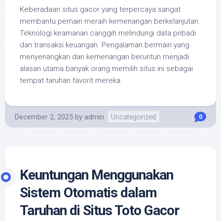
Keberadaan situs gacor yang terpercaya sangat
membantu pemain meraih kemenangan berkelanjutan.
Teknologi keamanan canggih melindungi data pribadi
dan transaksi keuangan. Pengalaman bermain yang
menyenangkan dan kemenangan beruntun menjadi
alasan utama banyak orang memilih situs ini sebagai
tempat taruhan favorit mereka.
December 2, 2025
by
admin
Uncategorized
0
Keuntungan Menggunakan
Sistem Otomatis dalam
Taruhan di Situs Toto Gacor