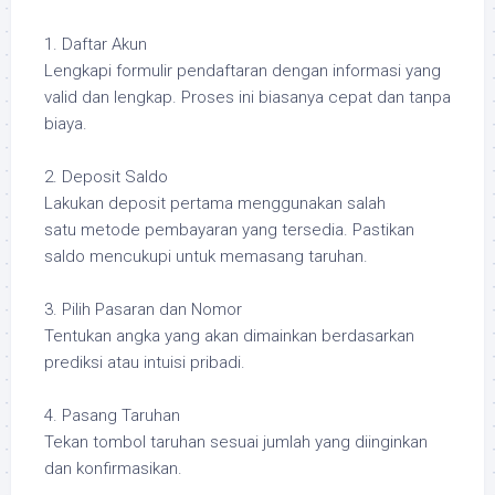
1. Daftar Akun
Lengkapi formulir pendaftaran dengan informasi yang
valid dan lengkap. Proses ini biasanya cepat dan tanpa
biaya.
2. Deposit Saldo
Lakukan deposit pertama menggunakan salah
satu metode pembayaran yang tersedia. Pastikan
saldo mencukupi untuk memasang taruhan.
3. Pilih Pasaran dan Nomor
Tentukan angka yang akan dimainkan berdasarkan
prediksi atau intuisi pribadi.
4. Pasang Taruhan
Tekan tombol taruhan sesuai jumlah yang diinginkan
dan konfirmasikan.