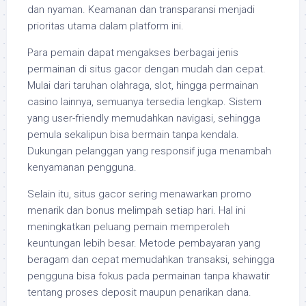
dan nyaman. Keamanan dan transparansi menjadi
prioritas utama dalam platform ini.
Para pemain dapat mengakses berbagai jenis
permainan di situs gacor dengan mudah dan cepat.
Mulai dari taruhan olahraga, slot, hingga permainan
casino lainnya, semuanya tersedia lengkap. Sistem
yang user-friendly memudahkan navigasi, sehingga
pemula sekalipun bisa bermain tanpa kendala.
Dukungan pelanggan yang responsif juga menambah
kenyamanan pengguna.
Selain itu, situs gacor sering menawarkan promo
menarik dan bonus melimpah setiap hari. Hal ini
meningkatkan peluang pemain memperoleh
keuntungan lebih besar. Metode pembayaran yang
beragam dan cepat memudahkan transaksi, sehingga
pengguna bisa fokus pada permainan tanpa khawatir
tentang proses deposit maupun penarikan dana.