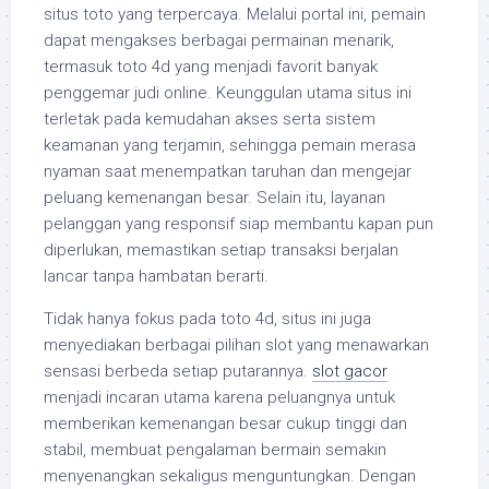
situs toto yang terpercaya. Melalui portal ini, pemain
dapat mengakses berbagai permainan menarik,
termasuk toto 4d yang menjadi favorit banyak
penggemar judi online. Keunggulan utama situs ini
terletak pada kemudahan akses serta sistem
keamanan yang terjamin, sehingga pemain merasa
nyaman saat menempatkan taruhan dan mengejar
peluang kemenangan besar. Selain itu, layanan
pelanggan yang responsif siap membantu kapan pun
diperlukan, memastikan setiap transaksi berjalan
lancar tanpa hambatan berarti.
Tidak hanya fokus pada toto 4d, situs ini juga
menyediakan berbagai pilihan slot yang menawarkan
sensasi berbeda setiap putarannya.
slot gacor
menjadi incaran utama karena peluangnya untuk
memberikan kemenangan besar cukup tinggi dan
stabil, membuat pengalaman bermain semakin
menyenangkan sekaligus menguntungkan. Dengan