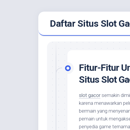
Skip
Daftar Situs Slot G
to
content
Fitur-Fitur 
Situs Slot G
slot gacor
semakin dimi
karena menawarkan pel
bermain yang menyenan
pemain untuk mengakses 
penyedia game ternama