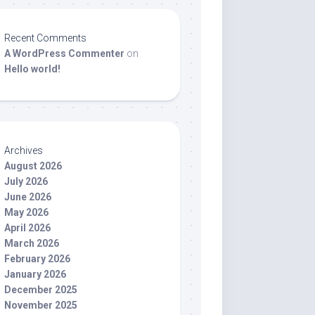
Recent Comments
A WordPress Commenter
on
Hello world!
Archives
August 2026
July 2026
June 2026
May 2026
April 2026
March 2026
February 2026
January 2026
December 2025
November 2025