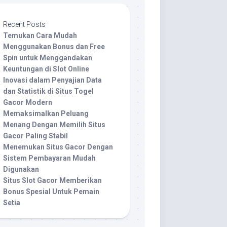
Recent Posts
Temukan Cara Mudah
Menggunakan Bonus dan Free
Spin untuk Menggandakan
Keuntungan di Slot Online
Inovasi dalam Penyajian Data
dan Statistik di Situs Togel
Gacor Modern
Memaksimalkan Peluang
Menang Dengan Memilih Situs
Gacor Paling Stabil
Menemukan Situs Gacor Dengan
Sistem Pembayaran Mudah
Digunakan
Situs Slot Gacor Memberikan
Bonus Spesial Untuk Pemain
Setia