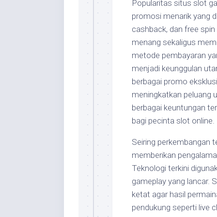
Popularitas situs slot g
promosi menarik yang di
cashback, dan free spin
menang sekaligus mempe
metode pembayaran yang
menjadi keunggulan uta
berbagai promo eksklusif
meningkatkan peluang 
berbagai keuntungan ters
bagi pecinta slot online.
Seiring perkembangan tek
memberikan pengalaman
Teknologi terkini digun
gameplay yang lancar. Si
ketat agar hasil permain
pendukung seperti live c