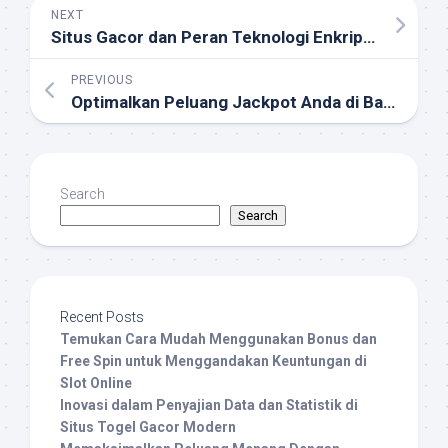
NEXT
Situs Gacor dan Peran Teknologi Enkripsi dalam Melindungi Data
PREVIOUS
Optimalkan Peluang Jackpot Anda di Bandar Togel Online dengan Metode Prediksi Terpercaya
Search
Search
Recent Posts
Temukan Cara Mudah Menggunakan Bonus dan
Free Spin untuk Menggandakan Keuntungan di
Slot Online
Inovasi dalam Penyajian Data dan Statistik di
Situs Togel Gacor Modern