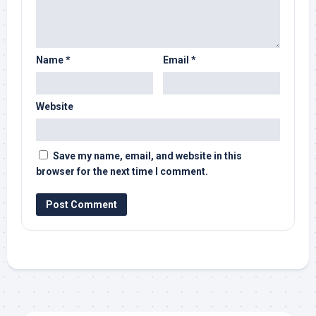
Name
*
Email
*
Website
Save my name, email, and website in this
browser for the next time I comment.