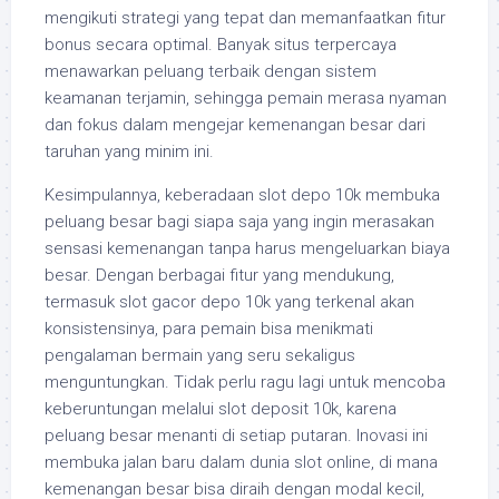
mengikuti strategi yang tepat dan memanfaatkan fitur
bonus secara optimal. Banyak situs terpercaya
menawarkan peluang terbaik dengan sistem
keamanan terjamin, sehingga pemain merasa nyaman
dan fokus dalam mengejar kemenangan besar dari
taruhan yang minim ini.
Kesimpulannya, keberadaan slot depo 10k membuka
peluang besar bagi siapa saja yang ingin merasakan
sensasi kemenangan tanpa harus mengeluarkan biaya
besar. Dengan berbagai fitur yang mendukung,
termasuk slot gacor depo 10k yang terkenal akan
konsistensinya, para pemain bisa menikmati
pengalaman bermain yang seru sekaligus
menguntungkan. Tidak perlu ragu lagi untuk mencoba
keberuntungan melalui slot deposit 10k, karena
peluang besar menanti di setiap putaran. Inovasi ini
membuka jalan baru dalam dunia slot online, di mana
kemenangan besar bisa diraih dengan modal kecil,