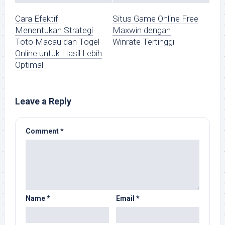
Cara Efektif
Situs Game Online Free
Menentukan Strategi
Maxwin dengan
Toto Macau dan Togel
Winrate Tertinggi
Online untuk Hasil Lebih
Optimal
Leave a Reply
Comment
*
Name
*
Email
*