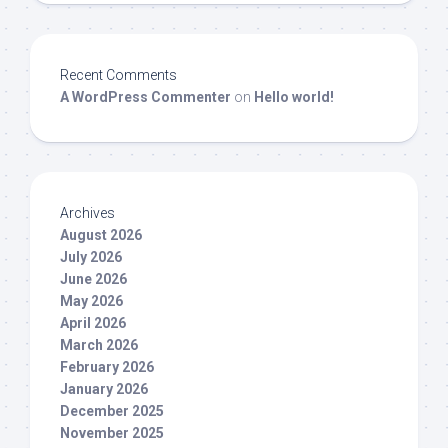
Recent Comments
A WordPress Commenter
on
Hello world!
Archives
August 2026
July 2026
June 2026
May 2026
April 2026
March 2026
February 2026
January 2026
December 2025
November 2025